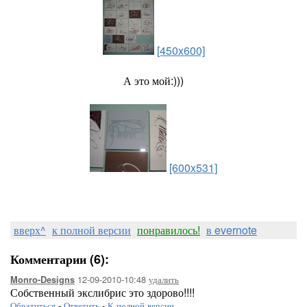
[450x600]
А это мой:)))
[600x531]
вверх^
к полной версии
понравилось!
в evernote
Комментарии (6):
12-09-2010-10:48
удалить
Monro-Designs
Собственный экслибрис это здорово!!!!
Обратиться
-
Ответить
-
К полной версии