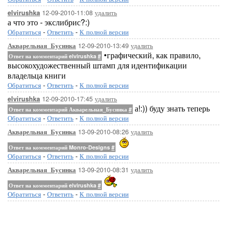
12-09-2010-11:08
удалить
elvirushka
а что это - экслибрис?:)
Обратиться
-
Ответить
-
К полной версии
12-09-2010-13:49
удалить
Акварельная_Бусинка
•графический, как правило,
Ответ на комментарий elvirushka
#
высокохудожественный штамп для идентификации
владельца книги
Обратиться
-
Ответить
-
К полной версии
12-09-2010-17:45
удалить
elvirushka
а!:)) буду знать теперь
Ответ на комментарий Акварельная_Бусинка
#
Обратиться
-
Ответить
-
К полной версии
13-09-2010-08:26
удалить
Акварельная_Бусинка
Ответ на комментарий Monro-Designs
#
Обратиться
-
Ответить
-
К полной версии
13-09-2010-08:31
удалить
Акварельная_Бусинка
Ответ на комментарий elvirushka
#
Обратиться
-
Ответить
-
К полной версии