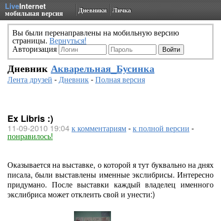
Live
Internet
Дневники
Личка
мобильная версия
Вы были перенаправлены на мобильную версию
страницы.
Вернуться!
Авторизация
Дневник
Акварельная_Бусинка
Лента друзей
-
Дневник
-
Полная версия
Ex Libris :)
11-09-2010 19:04
к комментариям
-
к полной версии
-
понравилось!
Оказывается на выставке, о которой я тут буквально на днях
писала, были выставлены именные экслибрисы. Интересно
придумано. После выставки каждый владелец именного
экслибриса может отклеить свой и унести:)