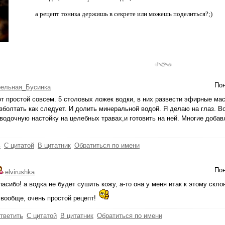
а рецепт тоника держишь в секрете или можешь поделиться?;)
Пон
рельная_Бусинка
от простой совсем. 5 столовых ложек водки, в них развести эфирные мас
зболтать как следует. И долить минеральной водой. Я делаю на глаз. В
водочную настойку на целебных травах,и готовить на ней. Многие добавл
ь
С цитатой
В цитатник
Обратиться по имени
Пон
elvirushka
пасибо! а водка не будет сушить кожу, а-то она у меня итак к этому скло
 вообще, очень простой рецепт!
тветить
С цитатой
В цитатник
Обратиться по имени