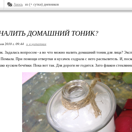
Авось
из (+ сутки) дневников
 НАЛИТЬ ДОМАШНИЙ ТОНИК?
ля 2010 г. 09:44
+ в цитатник
к. Задалась вопросом - а во что можно налить домашний тоник для лица? Экс
 Помыла. При помощи отвертки и кусачек содрала с него распылитель. И, поск
о куском бечёвки. Пока вот так. Для дороги не годится. Зато флакон стеклянны