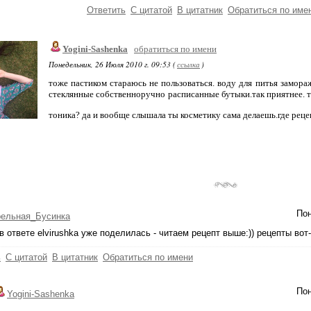
Ответить
С цитатой
В цитатник
Обратиться по име
Yogini-Sashenka
обратиться по имени
Понедельник, 26 Июля 2010 г. 09:53 (
ссылка
)
тоже пастиком стараюсь не пользоваться. воду для питья замор
стеклянные собственноручно расписанные бутыки.так приятнее. т
тоника? да и вообще слышала ты косметику сама делаешь.где рец
Пон
рельная_Бусинка
 в ответе elvirushka уже поделилась - читаем рецепт выше:)) рецепты во
ь
С цитатой
В цитатник
Обратиться по имени
Пон
Yogini-Sashenka