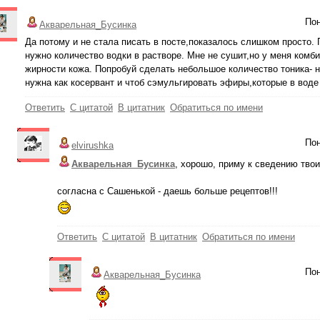
Пон
Акварельная_Бусинка
Да потому и не стала писать в посте,показалось слишком просто.
нужно количество водки в растворе. Мне не сушит,но у меня комби
жирности кожа. Попробуй сделать небольшое количество тоника- на
нужна как косервант и чтоб сэмульгировать эфиры,которые в воде
Ответить
С цитатой
В цитатник
Обратиться по имени
Пон
elvirushka
Акварельная_Бусинка
, хорошо, приму к сведению твои 
согласна с Сашенькой - даешь больше рецептов!!!
Ответить
С цитатой
В цитатник
Обратиться по имени
Пон
Акварельная_Бусинка