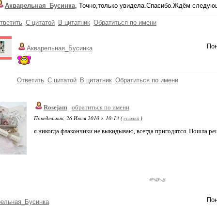
Акварельная_Бусинка
, Точно,только увидела.Спасибо.Ждём следую
тветить
С цитатой
В цитатник
Обратиться по имени
Пон
Акварельная_Бусинка
Ответить
С цитатой
В цитатник
Обратиться по имени
Rosejam
обратиться по имени
Понедельник, 26 Июля 2010 г. 10:13 (
ссылка
)
я никогда флакончики не выкидываю, всегда пригодятся. Пошла рец
Пон
рельная_Бусинка