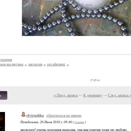
терапия
ная косметика
экология
ресайклинг
« Пред. запись
—
К дневнику
—
След. запись 
ь
elvirushka
обратиться по имени
Понедельник, 26 Июля 2010 г. 09:46 (
ссылка
)
молодец! очень хорошая находка, так как платик тоже не люблю.