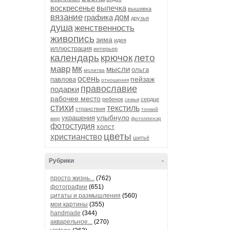
воскресенье
выпечка
вышивка
вязание
графика
дом
друзья
душа
женственность
живопись
зима
идея
иллюстрация
интерьер
календарь
крючок
лето
мк
мавр
мысли
ольга
молитва
осень
пейзаж
павлова
отношения
православие
подарки
рабочее место
ребенок
сердце
семья
стихи
текстиль
странствия
тонкий
улыбнуло
украшения
мир
фотопленэр
фотостудия
холст
цветы
христианство
шитьё
Рубрики
-
просто жизнь...
(762)
фотографии
(651)
цитаты и размышления
(560)
мои картины
(355)
handmade
(344)
акварельное...
(270)