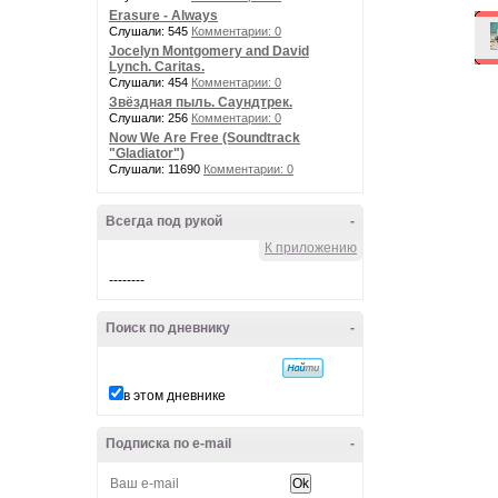
Erasure - Always
Слушали: 545
Комментарии: 0
Jocelyn Montgomery and David
Lynch. Caritas.
Слушали: 454
Комментарии: 0
Звёздная пыль. Саундтрек.
Слушали: 256
Комментарии: 0
Now We Are Free (Soundtrack
"Gladiator")
Слушали: 11690
Комментарии: 0
Всегда под рукой
-
К приложению
--------
Поиск по дневнику
-
в этом дневнике
Подписка по e-mail
-