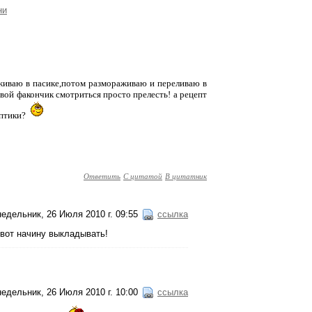
ни
аживаю в пасике,потом размораживаю и переливаю в
вой факончик смотриться просто прелесть! а рецепт
ептики?
Ответить
С цитатой
В цитатник
едельник, 26 Июля 2010 г. 09:55
ссылка
т-вот начину выкладывать!
едельник, 26 Июля 2010 г. 10:00
ссылка