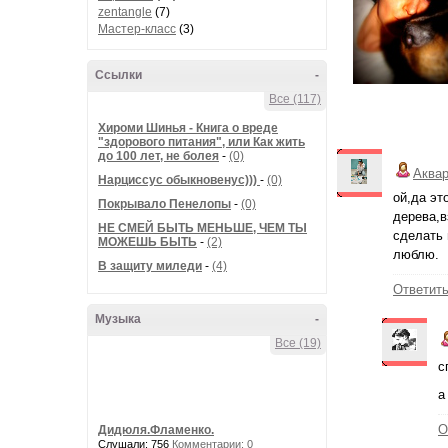
zentangle
(7)
Мастер-класс
(3)
Ссылки
-
Все (117)
Хироми Шинья - Книга о вреде
"здорового питания", или Как жить
до 100 лет, не болея
-
(0)
Аква
Нарциссус обыкновенус)))
-
(0)
ой,да эт
Покрывало Пенелопы
-
(0)
дерева,в
НЕ СМЕЙ БЫТЬ МЕНЬШЕ, ЧЕМ ТЫ
сделать 
МОЖЕШЬ БЫТЬ
-
(2)
люблю.
В защиту миледи
-
(4)
Ответит
Музыка
-
Все (19)
с
а
О
Дидюля.Фламенко.
Слушали: 756
Комментарии: 0