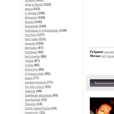
vintage
(262)
игра в бисер
(220)
вера
(193)
о любви
(190)
вязание
(169)
кошки
(148)
Кишинев
(146)
рассказы о художниках
(139)
голубое
(127)
выставки
(111)
музыка
(104)
фильмы
(97)
Рубрики:
арома
boutique
(92)
Метки:
натураль
восточное
(90)
декор
(87)
стиль
(85)
рецепты
(84)
путешествия
(80)
книги
(77)
ароматерапия
(77)
Комментироват
my true colors
(53)
чайное
(49)
швейная машинка
(45)
вселенная
(32)
Лондон
(14)
home sweet home
(14)
переплёт
(11)