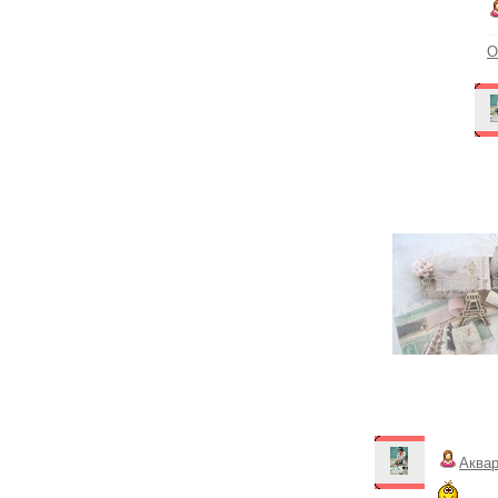
О
Аква