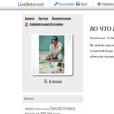
Регистрация
Вход
Рейтинги
Записи
Друзья
Комментарии
Акварельная Бусинка
ВО ЧТО
Понедельник, 26 Ию
Не люблю пласти
туалетной воды.
обмотала горлышк
В друзья
Метки
-
бисер
бумага
акрил
аксессуары
весна
вернисаж
видео