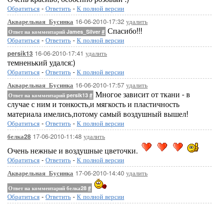
Обратиться
-
Ответить
-
К полной версии
16-06-2010-17:32
удалить
Акварельная_Бусинка
Спасибо!!!
Ответ на комментарий James_Silver
#
Обратиться
-
Ответить
-
К полной версии
16-06-2010-17:41
удалить
persik13
темненький удался:)
Обратиться
-
Ответить
-
К полной версии
16-06-2010-17:57
удалить
Акварельная_Бусинка
Многое зависит от ткани - в
Ответ на комментарий persik13
#
случае с ним и тонкость,и мягкость и пластичность
материала имелись,потому самый воздушный вышел!
Обратиться
-
Ответить
-
К полной версии
17-06-2010-11:48
удалить
белка28
Очень нежные и воздушные цветочки.
Обратиться
-
Ответить
-
К полной версии
17-06-2010-14:40
удалить
Акварельная_Бусинка
Ответ на комментарий белка28
#
Обратиться
-
Ответить
-
К полной версии