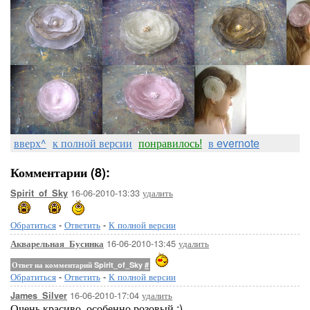
вверх^
к полной версии
понравилось!
в evernote
Комментарии (8):
16-06-2010-13:33
удалить
Spirit_of_Sky
Обратиться
-
Ответить
-
К полной версии
16-06-2010-13:45
удалить
Акварельная_Бусинка
Ответ на комментарий Spirit_of_Sky
#
Обратиться
-
Ответить
-
К полной версии
16-06-2010-17:04
удалить
James_Silver
Очень красиво, особенно розовый :)