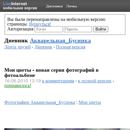
Live
Internet
Дневники
Личка
мобильная версия
Вы были перенаправлены на мобильную версию
страницы.
Вернуться!
Авторизация
Дневник
Акварельная_Бусинка
Лента друзей
-
Дневник
-
Полная версия
Мои цветы - новая серия фотографий в
фотоальбоме
16-06-2010 13:19
к комментариям
-
к полной версии
-
понравилось!
Фотографии Акварельная_Бусинка
:
Мои цветы