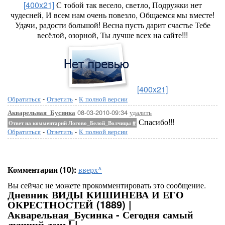
[400x21]
С тобой так весело, светло, Подружки нет
чудесней, И всем нам очень повезло, Общаемся мы вместе!
Удачи, радости большой! Весна пусть дарит счастье Тебе
весёлой, озорной, Ты лучше всех на сайте!!!
[400x21]
Обратиться
-
Ответить
-
К полной версии
08-03-2010-09:34
удалить
Акварельная_Бусинка
Спасибо!!!
Ответ на комментарий Логово_Белой_Волчицы
#
Обратиться
-
Ответить
-
К полной версии
Комментарии (10):
вверх^
Вы сейчас не можете прокомментировать это сообщение.
Дневник ВИДЫ КИШИНЕВА И ЕГО
ОКРЕСТНОСТЕЙ (1889) |
Акварельная_Бусинка - Сегодня самый
лучший день! |