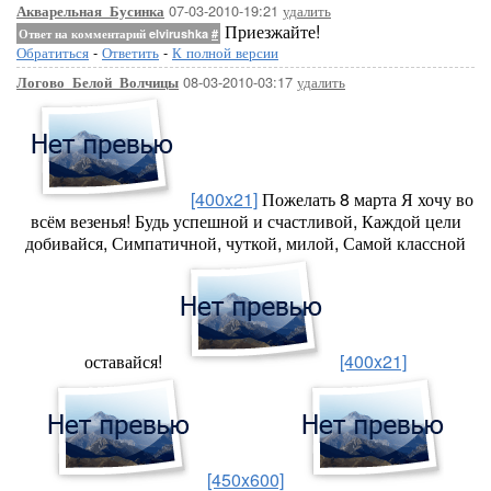
07-03-2010-19:21
удалить
Акварельная_Бусинка
Приезжайте!
Ответ на комментарий elvirushka
#
Обратиться
-
Ответить
-
К полной версии
08-03-2010-03:17
удалить
Логово_Белой_Волчицы
[400x21]
Пожелать 8 марта Я хочу во
всём везенья! Будь успешной и счастливой, Каждой цели
добивайся, Симпатичной, чуткой, милой, Самой классной
оставайся!
[400x21]
[450x600]