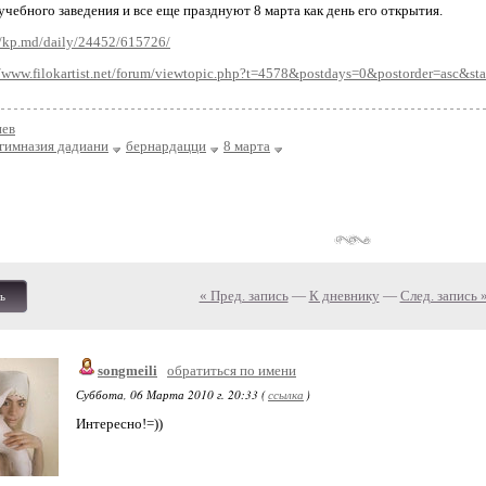
учебного заведения и все еще празднуют 8 марта как день его открытия.
//kp.md/daily/24452/615726/
//www.filokartist.net/forum/viewtopic.php?t=4578&postdays=0&postorder=asc&sta
ев
гимназия дадиани
бернардацци
8 марта
« Пред. запись
—
К дневнику
—
След. запись 
ь
songmeili
обратиться по имени
Суббота, 06 Марта 2010 г. 20:33 (
ссылка
)
Интересно!=))