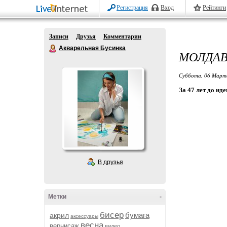
Регистрация
Вход
Рейтинги
Записи
Друзья
Комментарии
Акварельная Бусинка
МОЛДАВ
Суббота, 06 Марта
За 47 лет до ид
В друзья
Метки
-
бисер
бумага
акрил
аксессуары
весна
вернисаж
видео