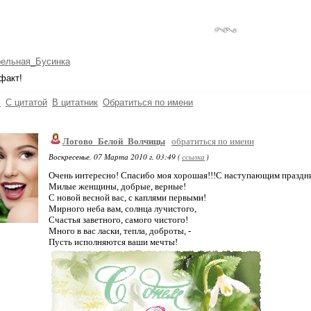
рельная_Бусинка
факт!
ь
С цитатой
В цитатник
Обратиться по имени
Логово_Белой_Волчицы
обратиться по имени
Воскресенье, 07 Марта 2010 г. 03:49 (
ссылка
)
Очень интересно! Спасибо моя хорошая!!!С наступающим праздни
Милые женщины, добрые, верные!
С новой весной вас, с каплями первыми!
Мирного неба вам, солнца лучистого,
Счастья заветного, самого чистого!
Много в вас ласки, тепла, доброты, -
Пусть исполняются ваши мечты!