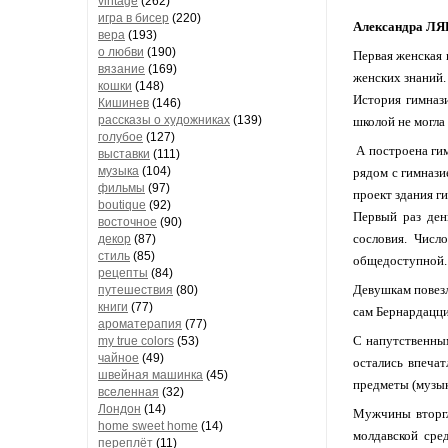
vintage
(262)
игра в бисер
(220)
Александра Л
вера
(193)
о любви
(190)
Первая женская 
вязание
(169)
женских знаний.
кошки
(148)
История гимназ
Кишинев
(146)
рассказы о художниках
(139)
школой не могла
голубое
(127)
А построена гим
выставки
(111)
музыка
(104)
рядом с гимнази
фильмы
(97)
проект здания г
boutique
(92)
Первый раз ден
восточное
(90)
сословия. Числ
декор
(87)
стиль
(85)
общедоступной.
рецепты
(84)
Девушкам повезл
путешествия
(80)
книги
(77)
сам Бернардацци
ароматерапия
(77)
С напутственным
my true colors
(53)
чайное
(49)
остались впеча
швейная машинка
(45)
предметы (музык
вселенная
(32)
Лондон
(14)
Мужчины вторгл
home sweet home
(14)
молдавской сре
переплёт
(11)