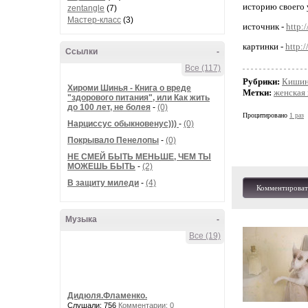
историю своего 
zentangle
(7)
Мастер-класс
(3)
источник -
http:
картинки -
http:
Ссылки
-
Все (117)
Рубрики:
Кишин
Хироми Шинья - Книга о вреде
Метки:
женская 
"здорового питания", или Как жить
до 100 лет, не болея
-
(0)
Процитировано
1 раз
Нарциссус обыкновенус)))
-
(0)
Покрывало Пенелопы
-
(0)
НЕ СМЕЙ БЫТЬ МЕНЬШЕ, ЧЕМ ТЫ
МОЖЕШЬ БЫТЬ
-
(2)
В защиту миледи
-
(4)
Комментироват
Музыка
-
Все (19)
Дидюля.Фламенко.
Слушали: 756
Комментарии: 0