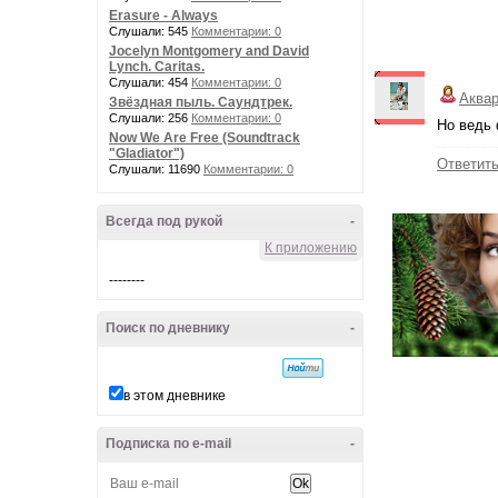
Erasure - Always
Слушали: 545
Комментарии: 0
Jocelyn Montgomery and David
Lynch. Caritas.
Слушали: 454
Комментарии: 0
Аква
Звёздная пыль. Саундтрек.
Слушали: 256
Комментарии: 0
Но ведь 
Now We Are Free (Soundtrack
"Gladiator")
Ответит
Слушали: 11690
Комментарии: 0
Всегда под рукой
-
К приложению
--------
Поиск по дневнику
-
в этом дневнике
Подписка по e-mail
-