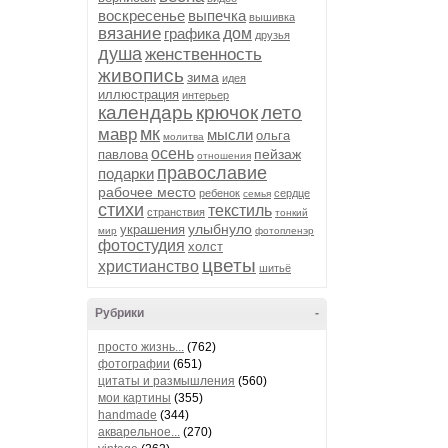
воскресенье
выпечка
вышивка
вязание
графика
дом
друзья
душа
женственность
живопись
зима
идея
иллюстрация
интерьер
календарь
крючок
лето
мк
мавр
мысли
ольга
молитва
осень
пейзаж
павлова
отношения
православие
подарки
рабочее место
ребенок
сердце
семья
стихи
текстиль
странствия
тонкий
улыбнуло
украшения
мир
фотопленэр
фотостудия
холст
цветы
христианство
шитьё
Рубрики
-
просто жизнь...
(762)
фотографии
(651)
цитаты и размышления
(560)
мои картины
(355)
handmade
(344)
акварельное...
(270)