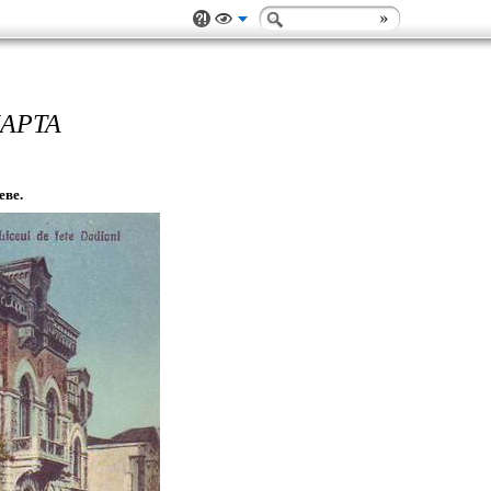
АРТА
еве.