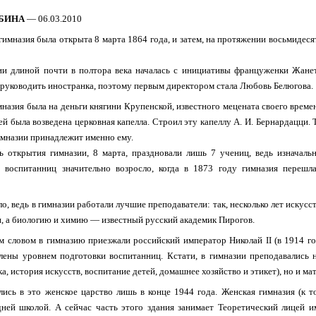
ЯБИНА
— 06.03.2010
гимназия была открыта 8 марта 1864 года, и затем, на протяжении восьмидеся
ии длиной почти в полтора века началась с инициативы француженки Жанет
 руководить иностранка, поэтому первым директором стала Любовь Белюгова.
назия была на деньги княгини Крупенской, известного мецената своего времени
ей была возведена церковная капелла. Строил эту капеллу А. И. Бернардацци. 
имназии принадлежит именно ему.
ь открытия гимназии, 8 марта, праздновали лишь 7 учениц, ведь изначаль
о воспитанниц значительно возросло, когда в 1873 году гимназия перешла
о, ведь в гимназии работали лучшие преподаватели: так, несколько лет искус
, а биологию и химию — известный русский академик Пирогов.
 словом в гимназию приезжали российский император Николай II (в 1914 го
тлены уровнем подготовки воспитанниц. Кстати, в гимназии преподавались 
а, история искусств, воспитание детей, домашнее хозяйство и этикет), но и ма
ись в это женское царство лишь в конце 1944 года. Женская гимназия (к 
дней школой. А сейчас часть этого здания занимает Теоретический лицей 