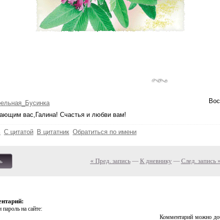
Вос
рельная_Бусинка
ающим вас,Галина! Счастья и любви вам!
ь
С цитатой
В цитатник
Обратиться по имени
« Пред. запись
—
К дневнику
—
След. запись 
ь
ентарий:
 пароль на сайте:
Комментарий можно доб