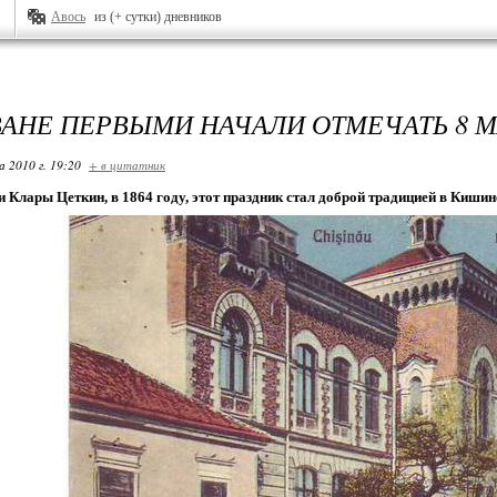
Авось
из (+ сутки) дневников
АНЕ ПЕРВЫМИ НАЧАЛИ ОТМЕЧАТЬ 8 М
 2010 г. 19:20
+ в цитатник
еи Клары Цеткин, в 1864 году, этот праздник стал доброй традицией в Кишин