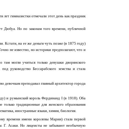
ти лет гимназистки отмечали этот день как праздник
т Дюбуа. Но по законам того времени, публичной
. Кстати, на ее же деньги чуть позже (в 1875 году)
Точно не известно, но историки предполагают, что и
но там могли учиться только девушки дворянского
 под руководство Бессарабского земства и стала
ство девочкам преподавал главный архитектор города
ду) и румынский король Фердинанд I (в 1918). Оба
не только традиционные для женского образования
тематика, иностранные языки, химия, биология.
тому времени имени королевы Марии) стала первой
им. Г. Асаки. Но лицеисты не забывают необычную