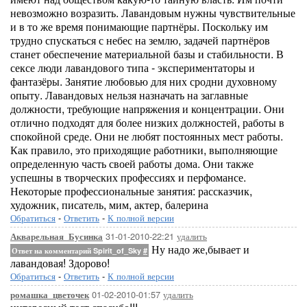
невозможно возразить. Лавандовым нужны чувствительные
и в то же время понимающие партнёры. Поскольку им
трудно спускаться с небес на землю, задачей партнёров
станет обеспечение материальной базы и стабильности. В
сексе люди лавандового типа - экспериментаторы и
фантазёры. Занятие любовью для них сродни духовному
опыту. Лавандовых нельзя назначать на заглавные
должности, требующие напряжения и концентрации. Они
отлично подходят для более низких должностей, работы в
спокойной среде. Они не любят постоянных мест работы.
Как правило, это приходящие работники, выполняющие
определенную часть своей работы дома. Они также
успешны в творческих профессиях и перфомансе.
Некоторые профессиональные занятия: рассказчик,
художник, писатель, мим, актер, балерина
Обратиться
-
Ответить
-
К полной версии
31-01-2010-22:21
удалить
Акварельная_Бусинка
Ну надо же,бывает и
Ответ на комментарий Spirit_of_Sky
#
лавандовая! Здорово!
Обратиться
-
Ответить
-
К полной версии
01-02-2010-01:57
удалить
ромашка_цветочек