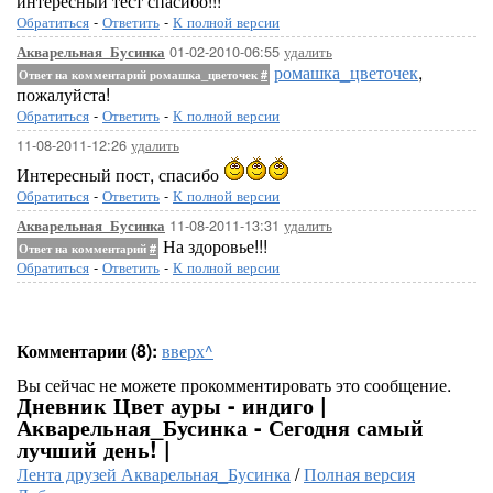
интересный тест спасибо!!!
Обратиться
-
Ответить
-
К полной версии
01-02-2010-06:55
удалить
Акварельная_Бусинка
ромашка_цветочек
,
Ответ на комментарий ромашка_цветочек
#
пожалуйста!
Обратиться
-
Ответить
-
К полной версии
11-08-2011-12:26
удалить
Интересный пост, спасибо
Обратиться
-
Ответить
-
К полной версии
11-08-2011-13:31
удалить
Акварельная_Бусинка
На здоровье!!!
Ответ на комментарий
#
Обратиться
-
Ответить
-
К полной версии
Комментарии (8):
вверх^
Вы сейчас не можете прокомментировать это сообщение.
Дневник Цвет ауры - индиго |
Акварельная_Бусинка - Сегодня самый
лучший день! |
Лента друзей Акварельная_Бусинка
/
Полная версия