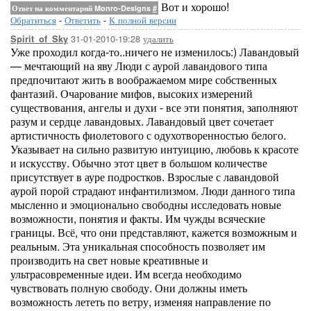
Вот и хорошо!
Ответ на комментарий Monro-Designs
#
Обратиться
-
Ответить
-
К полной версии
31-01-2010-19:28
удалить
Spirit_of_Sky
Уже проходил когда-то..ничего не изменилось:) Лавандовый
— мечтающий на яву Люди с аурой лавандового типа
предпочитают жить в воображаемом мире собственных
фантазий. Очарование мифов, высоких измерений
существования, ангелы и духи - все эти понятия, заполняют
разум и сердце лавандовых. Лавандовый цвет сочетает
артистичность фиолетового с одухотворенностью белого.
Указывает на сильно развитую интуицию, любовь к красоте
и искусству. Обычно этот цвет в большом количестве
присутствует в ауре подростков. Взрослые с лавандовой
аурой порой страдают инфантилизмом. Люди данного типа
мысленно и эмоционально свободны исследовать новые
возможности, понятия и факты. Им чужды всяческие
границы. Всё, что они представляют, кажется возможным и
реальным. Эта уникальная способность позволяет им
производить на свет новые креативные и
ультрасовременные идеи. Им всегда необходимо
чувствовать полную свободу. Они должны иметь
возможность лететь по ветру, изменяя направление по