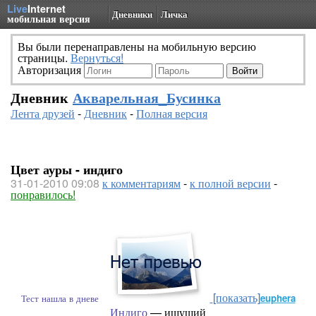
Live
Internet
Дневники
Личка
мобильная версия
Вы были перенаправлены на мобильную версию
страницы.
Вернуться!
Авторизация
Дневник
Акварельная_Бусинка
Лента друзей
-
Дневник
-
Полная версия
Цвет ауры - индиго
31-01-2010 09:08
к комментариям
-
к полной версии
-
понравилось!
[показать]
Тест нашла в дневе
euphera
Индиго
— ищущий