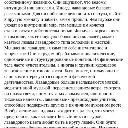
собственному желанию. Они ощущают, что ведомы
интуицией или ангелами. Иногда лавандовые бывают
рассеянными. Для них обычное дело встать со стула, выйти
в другую комнату и забыть, зачем пришли. Чем глубже они
уходят во внутренний мир, тем меньше им хочется
сталкиваться с действительностью. Физическая реальность,
в том виде, как ее ощущают большинство людей, может
казаться людям лавандового типа холодной и жесткой.
Мышление лавандовых само по себе интуитивное и
творческое. Они с трудом обрабатывают аналитические,
однозначные и структурированные понятия. Их физические
тела часто чувствительны, а иногда и хрупки: худощавое
телосложение и тонкие кости. Быть может, потому они не
слишком интересуются спортом и физической
деятельностью. Лавандовые больше наслаждаются мягкой,
медитативной музыкой, пересвистыванием ветра, смотреть
на пламя свечи, внимать запах аромамасел, или просто
тихонько напевать. Лавандовые - превосходные учителя,
способные поддержать других в их личном духовном росте.
Воображение лавандовых заходит так далеко, что могут
представить, как выглядит Бог. Личности с аурой
лавандового цвета любят быть в кругу людей. Они будто
имеют над обществом какую-то тайную власть. Им почти