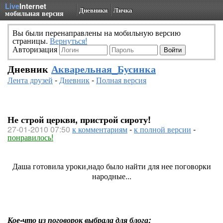
Live
Internet
Дневники
Личка
мобильная версия
Вы были перенаправлены на мобильную версию
страницы.
Вернуться!
Авторизация
Дневник
Акварельная_Бусинка
Лента друзей
-
Дневник
-
Полная версия
Не строй церкви, пристрой сироту!
27-01-2010 07:50
к комментариям
-
к полной версии
-
понравилось!
Даша готовила уроки,надо было найти для нее поговорки
народные...
Кое-что из поговорок выбрала для блога: