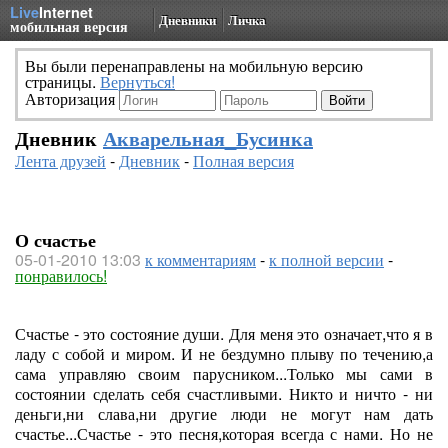
Live
Internet
Дневники
Личка
мобильная версия
Вы были перенаправлены на мобильную версию
страницы.
Вернуться!
Авторизация
Дневник
Акварельная_Бусинка
Лента друзей
-
Дневник
-
Полная версия
О счастье
05-01-2010 13:03
к комментариям
-
к полной версии
-
понравилось!
Счастье - это состояние души. Для меня это означает,что я в
ладу с собой и миром. И не бездумно плыву по течению,а
сама управляю своим парусником...Только мы сами в
состоянии сделать себя счастливыми. Никто и ничто - ни
деньги,ни слава,ни другие люди не могут нам дать
счастье...Счастье - это песня,которая всегда с нами. Но не