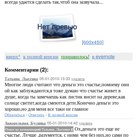
всегда удается сделать так,чтоб она зазвучала...
[600x450]
вверх^
к полной версии
понравилось!
в evernote
Комментарии (2):
05-01-2010-13:33
удалить
Татьяна_Лысенко
Многие люди считают что деньги это счастье,помоему они
ой как заблуждаются,я тоже думаю что счастье живет в
душе, когда ты замечаешь как листик висит на дереве,как
солнце светит,когда смеются дети.Конечно деньги это
хорошо,но для меня все таки не главное
Обратиться
-
Ответить
-
К полной версии
05-01-2010-14:42
удалить
Акварельная_Бусинка
Ох,деньги это еще не
Ответ на комментарий Татьяна_Лысенко
#
счастье. Лучше ,разумеется, с ними чем без них,но сами по