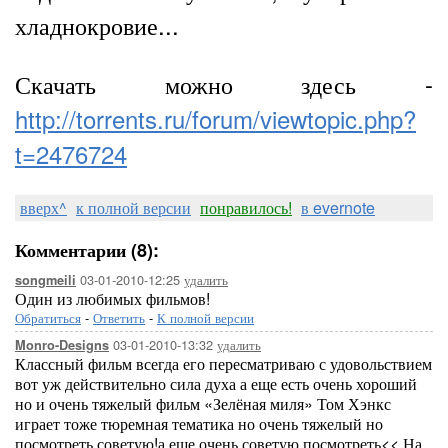
хладнокровие...
Скачать можно здесь -
http://torrents.ru/forum/viewtopic.php?
t=2476724
вверх^
к полной версии
понравилось!
в evernote
Комментарии (8):
03-01-2010-12:25
удалить
songmeili
Один из любимых фильмов!
Обратиться
-
Ответить
-
К полной версии
03-01-2010-13:32
удалить
Monro-Designs
Классный фильм всегда его пересматриваю с удовольствием
вот уж действительно сила духа а еще есть очень хороший
но и очень тяжелый фильм «Зелёная миля» Том Хэнкс
играет тоже тюремная тематика но очень тяжелый но
посмотреть советую!а еще очень советую посмотреть<< На