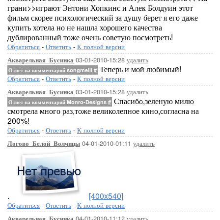
грани>>играют Энтони Хопкинс и Алек Болдуин этот
фильм скорее психологический за душу берет я его даже
купить хотела но не нашла хорошего качества
дублированный тоже очень советую посмотреть!
Обратиться
-
Ответить
-
К полной версии
03-01-2010-15:28
удалить
Акварельная_Бусинка
Теперь и мой любимый!
Ответ на комментарий songmeili
#
Обратиться
-
Ответить
-
К полной версии
03-01-2010-15:28
удалить
Акварельная_Бусинка
Спасибо,зеленую милю
Ответ на комментарий Monro-Designs
#
смотрела много раз,тоже великолепное кино,согласна на
200%!
Обратиться
-
Ответить
-
К полной версии
04-01-2010-01:11
удалить
Логово_Белой_Волчицы
.
[400x540]
Обратиться
-
Ответить
-
К полной версии
04-01-2010-11:12
удалить
Акварельная_Бусинка