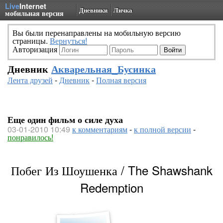
Live
Internet
Дневники
Личка
мобильная версия
Вы были перенаправлены на мобильную версию
страницы.
Вернуться!
Авторизация
Дневник
Акварельная_Бусинка
Лента друзей
-
Дневник
-
Полная версия
Еще один фильм о силе духа
03-01-2010 10:49
к комментариям
-
к полной версии
-
понравилось!
Побег Из Шоушенка / The Shawshank
Redemption