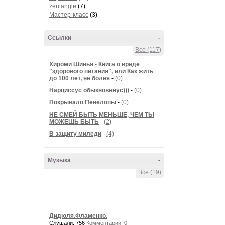
zentangle
(7)
Мастер-класс
(3)
Ссылки
-
Все (117)
Хироми Шинья - Книга о вреде
"здорового питания", или Как жить
до 100 лет, не болея
-
(0)
Нарциссус обыкновенус)))
-
(0)
Покрывало Пенелопы
-
(0)
НЕ СМЕЙ БЫТЬ МЕНЬШЕ, ЧЕМ ТЫ
МОЖЕШЬ БЫТЬ
-
(2)
В защиту миледи
-
(4)
Музыка
-
Все (19)
Дидюля.Фламенко.
Слушали: 756
Комментарии: 0