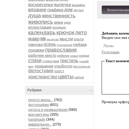
воскресенье
выпечка
вышивка
вязание
графика
дом
Комментироват
друзья
душа
женственность
живопись
зима
идея
иллюстрация
интерьер
календарь
крючок
лето
Добавить комм
мк
Введите свое имя и
мавр
мысли
ольга
молитва
осень
пейзаж
павлова
отношения
православие
подарки
Регистрация
рабочее место
ребенок
сердце
семья
стихи
текстиль
Текст коммен
странствия
тонкий
улыбнуло
украшения
мир
фотопленэр
фотостудия
холст
цветы
христианство
шитьё
Рубрики
-
просто жизнь...
(762)
Проверка орфог
фотографии
(651)
цитаты и размышления
(560)
мои картины
(355)
handmade
(344)
акварельное...
(270)