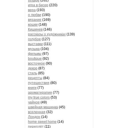
vintage
(262)
игра в бисер
(220)
вера
(193)
о любви
(190)
вязание
(169)
кошки
(148)
Кишинев
(146)
рассказы о художниках
(139)
голубое
(127)
выставки
(111)
музыка
(104)
фильмы
(97)
boutique
(92)
восточное
(90)
декор
(87)
стиль
(85)
рецепты
(84)
путешествия
(80)
книги
(77)
ароматерапия
(77)
my true colors
(53)
чайное
(49)
швейная машинка
(45)
вселенная
(32)
Лондон
(14)
home sweet home
(14)
переплёт
(11)