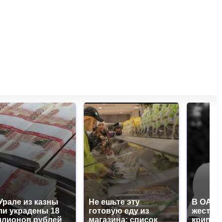
Урале из казны
Не ешьте эту
В ОАЭ 
и украдены 18
готовую еду из
жесток
лионов рублей
магазина: список
крипто