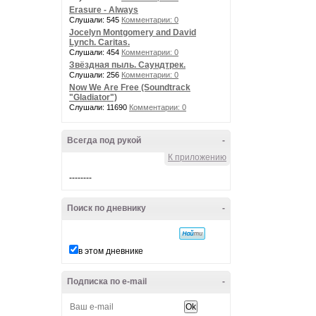
Erasure - Always
Слушали: 545
Комментарии: 0
Jocelyn Montgomery and David
Lynch. Caritas.
Слушали: 454
Комментарии: 0
Звёздная пыль. Саундтрек.
Слушали: 256
Комментарии: 0
Now We Are Free (Soundtrack
"Gladiator")
Слушали: 11690
Комментарии: 0
Всегда под рукой
-
К приложению
--------
Поиск по дневнику
-
в этом дневнике
Подписка по e-mail
-