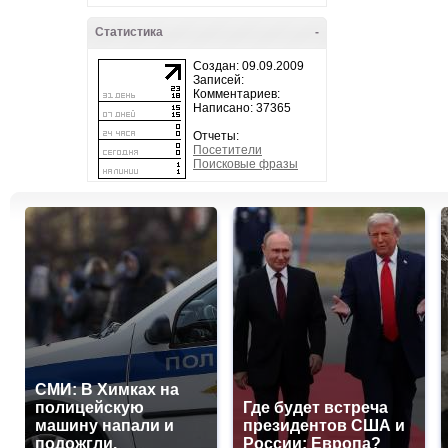
Статистика
-
Создан: 09.09.2009
Записей:
Комментариев:
Написано: 37365
Отчеты:
Посетители
Поисковые фразы
СМИ: В Химках на
полицейскую
Где будет встреча
машину напали и
президентов США и
подожгли.
России: Европа?