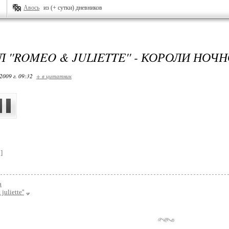
Авось
из (+ сутки) дневников
 ''ROMEO & JULIETTE'' - КОРОЛИ НО
2009 г. 09:32
+ в цитатник
]
а
juliette''