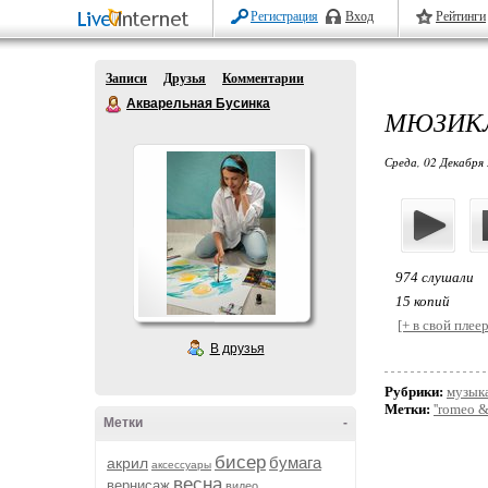
Регистрация
Вход
Рейтинги
Записи
Друзья
Комментарии
Акварельная Бусинка
МЮЗИКЛ
Среда, 02 Декабря 
974 слушали
15 копий
[+ в свой плеер
В друзья
Рубрики:
музык
Метки:
''romeo & 
Метки
-
бисер
бумага
акрил
аксессуары
весна
вернисаж
видео