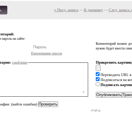
« Пред. запись
—
К дневнику
—
След. запись 
ь
ентарий:
 пароль на сайте:
Комментарий можно доб
нужно будет ввести сим
Напоминание пароля
тария:
смайлики
Прикрепить картинк
Переводить URL в
Подписаться на к
Подписать карти
рафии: (найти ошибки)