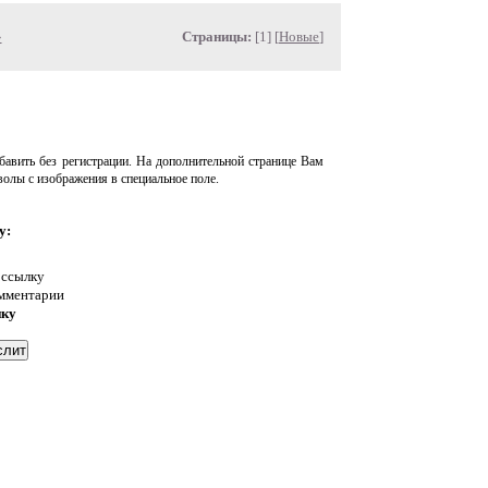
»
Страницы:
[1] [
Новые
]
авить без регистрации. На дополнительной странице Вам
волы с изображения в специальное поле.
у:
 ссылку
омментарии
нку