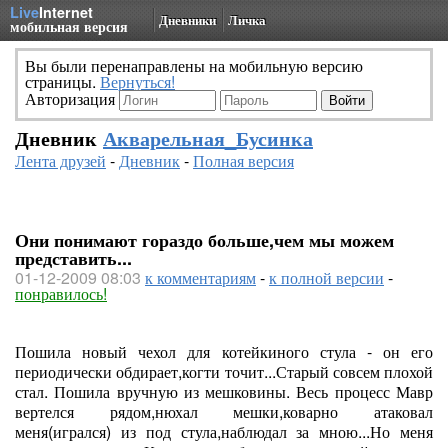
Live
Internet
Дневники
Личка
мобильная версия
Вы были перенаправлены на мобильную версию
страницы.
Вернуться!
Авторизация
Дневник
Акварельная_Бусинка
Лента друзей
-
Дневник
-
Полная версия
Они понимают гораздо больше,чем мы можем
представить...
01-12-2009 08:03
к комментариям
-
к полной версии
-
понравилось!
Пошила новый чехол для котейкиного стула - он его
периодически обдирает,когти точит...Старый совсем плохой
стал. Пошила вручную из мешковины. Весь процесс Мавр
вертелся рядом,нюхал мешки,коварно атаковал
меня(игрался) из под стула,наблюдал за мною...Но меня