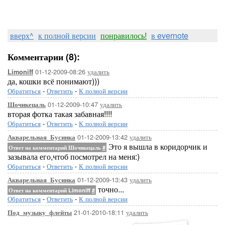
вверх^
к полной версии
понравилось!
в evernote
Комментарии (8):
01-12-2009-08:26
удалить
Limoniff
да, кошки всё понимают)))
Обратиться
-
Ответить
-
К полной версии
01-12-2009-10:47
удалить
Шочикецаль
вторая фотка такая забавная!!!!
Обратиться
-
Ответить
-
К полной версии
01-12-2009-13:42
удалить
Акварельная_Бусинка
Это я вышла в коридорчик и
Ответ на комментарий Шочикецаль
#
зазывала его,чтоб посмотрел на меня:)
Обратиться
-
Ответить
-
К полной версии
01-12-2009-13:43
удалить
Акварельная_Бусинка
точно...
Ответ на комментарий Limoniff
#
Обратиться
-
Ответить
-
К полной версии
21-01-2010-18:11
удалить
Под_музыку_флейты