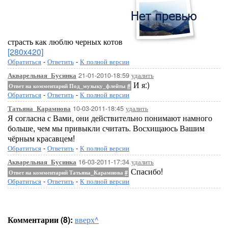
страсть как люблю черных котов
[280x420]
Обратиться
-
Ответить
-
К полной версии
21-01-2010-18:59
удалить
Акварельная_Бусинка
И я:)
Ответ на комментарий Под_музыку_флейты
#
Обратиться
-
Ответить
-
К полной версии
10-03-2011-18:45
удалить
Татьяна_Карамнова
Я согласна с Вами, они действительно понимают намного
больше, чем мы привыкли считать. Восхищаюсь Вашим
чёрным красавцем!
Обратиться
-
Ответить
-
К полной версии
16-03-2011-17:34
удалить
Акварельная_Бусинка
Спасибо!
Ответ на комментарий Татьяна_Карамнова
#
Обратиться
-
Ответить
-
К полной версии
Комментарии (8):
вверх^