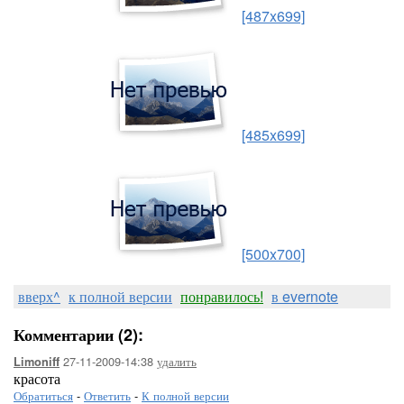
[487x699]
[485x699]
[500x700]
вверх^
к полной версии
понравилось!
в evernote
Комментарии (2):
27-11-2009-14:38
удалить
Limoniff
красота
Обратиться
-
Ответить
-
К полной версии