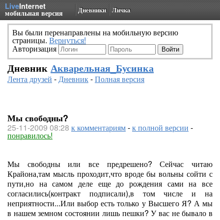
Live
Internet
Дневники
Личка
мобильная версия
Вы были перенаправлены на мобильную версию
страницы.
Вернуться!
Авторизация
Дневник
Акварельная_Бусинка
Лента друзей
-
Дневник
-
Полная версия
Мы свободны?
25-11-2009 08:28
к комментариям
-
к полной версии
-
понравилось!
Мы свободны или все предрешено? Сейчас читаю
Крайона,там мысль проходит,что вроде бы вольны сойти с
пути,но на самом деле еще до рождения сами на все
согласились(контракт подписали),в том числе и на
неприятности...Или выбор есть только у Высшего Я? А мы
в нашем земном состоянии лишь пешки? У вас не бывало в