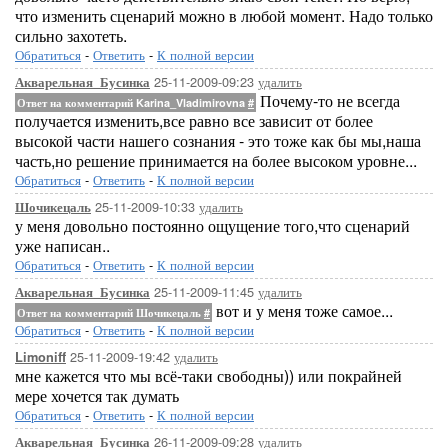
что изменить сценарий можно в любой момент. Надо только
сильно захотеть.
Обратиться
-
Ответить
-
К полной версии
25-11-2009-09:23
удалить
Акварельная_Бусинка
Почему-то не всегда
Ответ на комментарий Karina_Vladimirovna
#
получается изменить,все равно все зависит от более
высокой части нашего сознания - это тоже как бы мы,наша
часть,но решение принимается на более высоком уровне...
Обратиться
-
Ответить
-
К полной версии
25-11-2009-10:33
удалить
Шочикецаль
у меня довольно постоянно ощущение того,что сценарий
уже написан..
Обратиться
-
Ответить
-
К полной версии
25-11-2009-11:45
удалить
Акварельная_Бусинка
вот и у меня тоже самое...
Ответ на комментарий Шочикецаль
#
Обратиться
-
Ответить
-
К полной версии
25-11-2009-19:42
удалить
Limoniff
мне кажется что мы всё-таки свободны)) или покрайней
мере хочется так думать
Обратиться
-
Ответить
-
К полной версии
26-11-2009-09:28
удалить
Акварельная_Бусинка