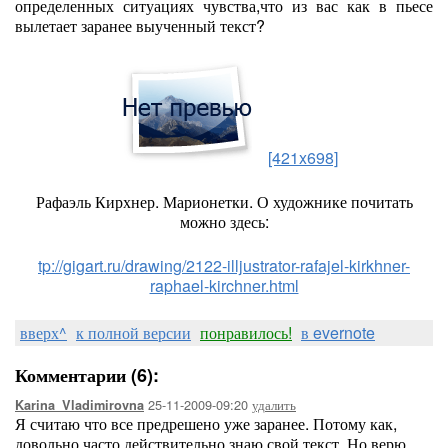
определенных ситуациях чувства,что из вас как в пьесе
вылетает заранее выученный текст?
[421x698]
Рафаэль Кирхнер. Марионетки. О художнике почитать
можно здесь:
tp://gigart.ru/drawing/2122-illjustrator-rafajel-kirkhner-
raphael-kirchner.html
вверх^
к полной версии
понравилось!
в evernote
Комментарии (6):
25-11-2009-09:20
удалить
Karina_Vladimirovna
Я считаю что все предрешено уже заранее. Потому как,
довольно часто действительно знаю свой текст. Но верю,