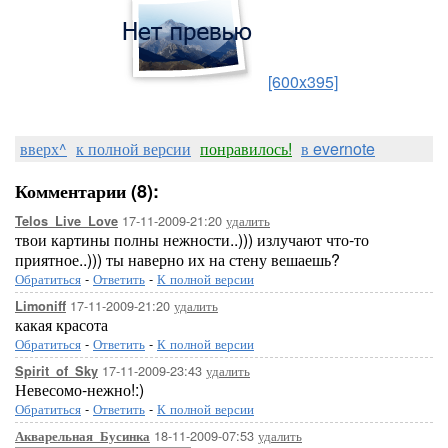
[600x395]
вверх^
к полной версии
понравилось!
в evernote
Комментарии (8):
17-11-2009-21:20
удалить
Telos_Live_Love
твои картины полны нежности..))) излучают что-то
приятное..))) ты наверно их на стену вешаешь?
Обратиться
-
Ответить
-
К полной версии
17-11-2009-21:20
удалить
Limoniff
какая красота
Обратиться
-
Ответить
-
К полной версии
17-11-2009-23:43
удалить
Spirit_of_Sky
Невесомо-нежно!:)
Обратиться
-
Ответить
-
К полной версии
18-11-2009-07:53
удалить
Акварельная_Бусинка