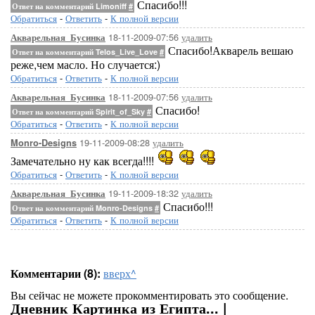
Спасибо!!!
Ответ на комментарий Limoniff
#
Обратиться
-
Ответить
-
К полной версии
18-11-2009-07:56
удалить
Акварельная_Бусинка
Спасибо!Акварель вешаю
Ответ на комментарий Telos_Live_Love
#
реже,чем масло. Но случается:)
Обратиться
-
Ответить
-
К полной версии
18-11-2009-07:56
удалить
Акварельная_Бусинка
Спасибо!
Ответ на комментарий Spirit_of_Sky
#
Обратиться
-
Ответить
-
К полной версии
19-11-2009-08:28
удалить
Monro-Designs
Замечательно ну как всегда!!!!
Обратиться
-
Ответить
-
К полной версии
19-11-2009-18:32
удалить
Акварельная_Бусинка
Спасибо!!!
Ответ на комментарий Monro-Designs
#
Обратиться
-
Ответить
-
К полной версии
Комментарии (8):
вверх^
Вы сейчас не можете прокомментировать это сообщение.
Дневник Картинка из Египта... |