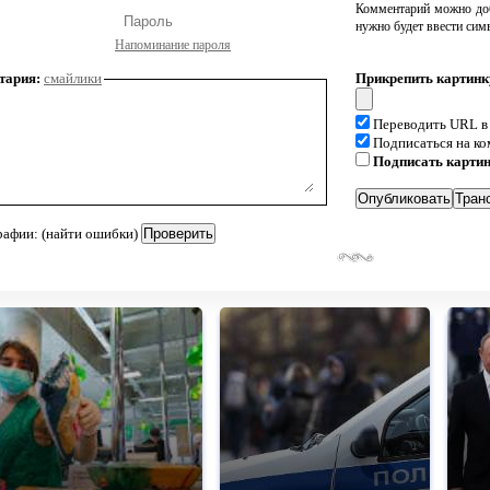
Комментарий можно доб
нужно будет ввести сим
Напоминание пароля
тария:
смайлики
Прикрепить картинк
Переводить URL в
Подписаться на к
Подписать карти
рафии: (найти ошибки)