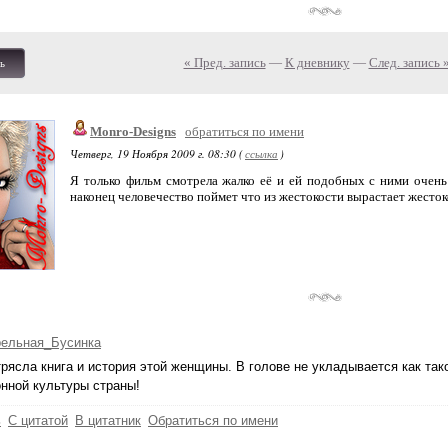
« Пред. запись
—
К дневнику
—
След. запись 
ь
Monro-Designs
обратиться по имени
Четверг, 19 Ноября 2009 г. 08:30 (
ссылка
)
Я только фильм смотрела жалко её и ей подобных с ними очень
наконец человечество поймет что из жестокости вырастает жестоко
рельная_Бусинка
рясла книга и история этой женщины. В голове не укладывается как тако
нной культуры страны!
ь
С цитатой
В цитатник
Обратиться по имени