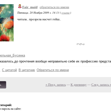
Fair_maid
обратиться по имени
Пятница, 20 Ноября 2009 г. 14:13 (
ссылка
)
читала.. прозрела насчет гейш..
рельная_Бусинка
оказалось,до прочтения вообще неправильно себе их профессию предста
ь
С цитатой
В цитатник
Обратиться по имени
« Пред. запись
—
К дневнику
—
След. запись 
ь
ентарий:
 пароль на сайте: