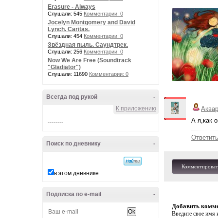
Erasure - Always
Слушали: 545
Комментарии: 0
Jocelyn Montgomery and David
Lynch. Caritas.
Слушали: 454
Комментарии: 0
Звёздная пыль. Саундтрек.
Слушали: 256
Комментарии: 0
Now We Are Free (Soundtrack
"Gladiator")
Слушали: 11690
Комментарии: 0
Всегда под рукой
-
К приложению
Аква
А я,как 
--------
Ответит
Поиск по дневнику
-
Комментироват
в этом дневнике
Подписка по e-mail
-
Добавить комм
Введите свое имя и