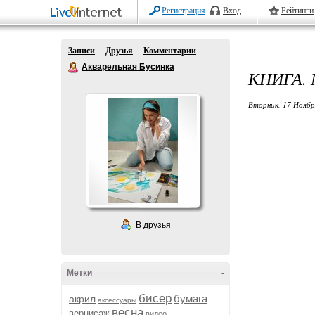
Регистрация
Вход
Рейтинги
Записи
Друзья
Комментарии
Акварельная Бусинка
КНИГА.
Вторник, 17 Ноябр
В друзья
Метки
-
бисер
бумага
акрил
аксессуары
весна
вернисаж
видео