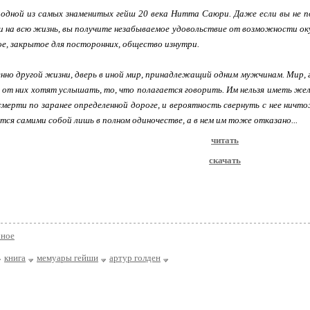
одной из самых знаменитых гейш 20 века Нитта Саюри. Даже если вы не по
 и на всю жизнь, вы получите незабываемое удовольствие от возможности о
ое, закрытое для посторонних, общество изнутри.
нно другой жизни, дверь в иной мир, принадлежащий одним мужчинам. Мир, 
о от них хотят услышать, то, что полагается говорить. Им нельзя иметь же
мерти по заранее определенной дороге, и вероятность свернуть с нее ничт
тся самими собой лишь в полном одиночестве, а в нем им тоже отказано...
читать
скачать
чное
книга
мемуары гейши
артур голден