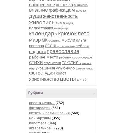
воскресенье
выпечка
вышивка
вязание
графика
дом
друзья
душа
женственность
живопись
зима
идея
иллюстрация
интерьер
календарь
крючок
лето
мк
мавр
мысли
ольга
молитва
осень
пейзаж
павлова
отношения
православие
подарки
рабочее место
ребенок
сердце
семья
стихи
текстиль
странствия
тонкий
улыбнуло
украшения
мир
фотопленэр
фотостудия
холст
цветы
христианство
шитьё
Рубрики
-
просто жизнь...
(762)
фотографии
(651)
цитаты и размышления
(560)
мои картины
(355)
handmade
(344)
япония, гейши, 
акварельное...
(270)