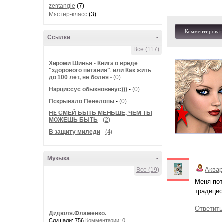
zentangle
(7)
Мастер-класс
(3)
Комментироват
Ссылки
-
Все (117)
Хироми Шинья - Книга о вреде
"здорового питания", или Как жить
до 100 лет, не болея
-
(0)
Нарциссус обыкновенус)))
-
(0)
Покрывало Пенелопы
-
(0)
НЕ СМЕЙ БЫТЬ МЕНЬШЕ, ЧЕМ ТЫ
МОЖЕШЬ БЫТЬ
-
(2)
В защиту миледи
-
(4)
Музыка
-
Аква
Все (19)
Меня пот
традицио
Ответит
Дидюля.Фламенко.
Слушали: 756
Комментарии: 0