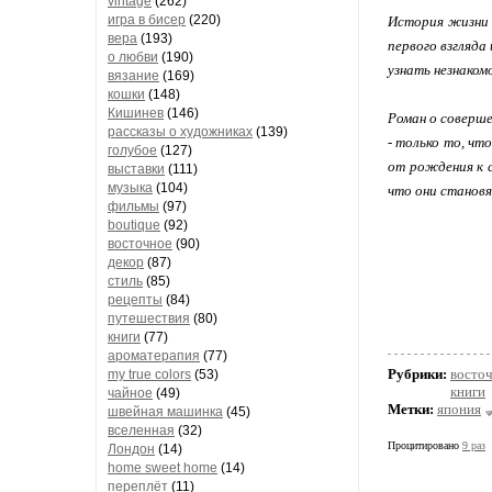
vintage
(262)
игра в бисер
(220)
История жизни 
вера
(193)
первого взгляда
о любви
(190)
узнать незнаком
вязание
(169)
кошки
(148)
Кишинев
(146)
Роман о соверше
рассказы о художниках
(139)
- только то, чт
голубое
(127)
от рождения к с
выставки
(111)
музыка
(104)
что они становя
фильмы
(97)
boutique
(92)
восточное
(90)
декор
(87)
стиль
(85)
рецепты
(84)
путешествия
(80)
книги
(77)
ароматерапия
(77)
Рубрики:
восто
my true colors
(53)
книги
чайное
(49)
Метки:
япония
швейная машинка
(45)
вселенная
(32)
Процитировано
9 раз
Лондон
(14)
home sweet home
(14)
переплёт
(11)