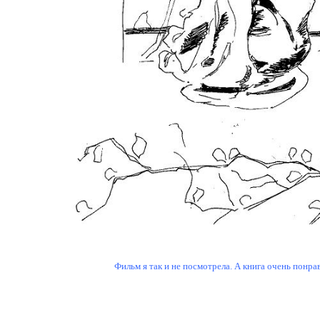
Фильм я так и не посмотрела. А книга очень понрав
культура японии