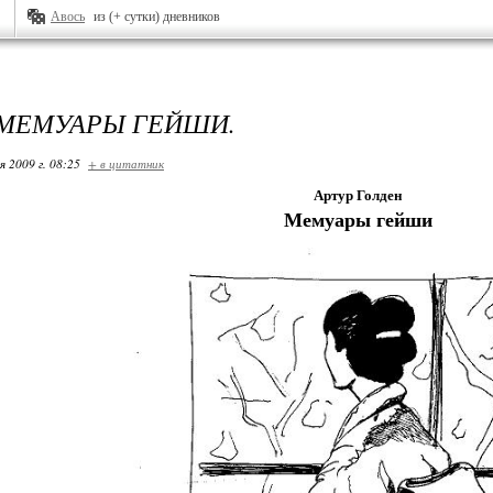
Авось
из (+ сутки) дневников
 МЕМУАРЫ ГЕЙШИ.
я 2009 г. 08:25
+ в цитатник
Артур Голден
Мемуары гейши