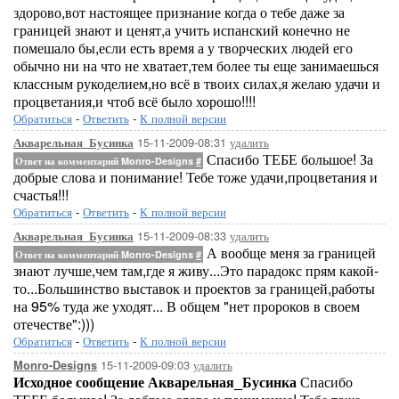
здорово,вот настоящее признание когда о тебе даже за
границей знают и ценят,а учить испанский конечно не
помешало бы,если есть время а у творческих людей его
обычно ни на что не хватает,тем более ты еще занимаешься
классным рукоделием,но всё в твоих силах,я желаю удачи и
процветания,и чтоб всё было хорошо!!!!
Обратиться
-
Ответить
-
К полной версии
15-11-2009-08:31
удалить
Акварельная_Бусинка
Спасибо ТЕБЕ большое! За
Ответ на комментарий Monro-Designs
#
добрые слова и понимание! Тебе тоже удачи,процветания и
счастья!!!
Обратиться
-
Ответить
-
К полной версии
15-11-2009-08:33
удалить
Акварельная_Бусинка
А вообще меня за границей
Ответ на комментарий Monro-Designs
#
знают лучше,чем там,где я живу...Это парадокс прям какой-
то...Большинство выставок и проектов за границей,работы
на 95% туда же уходят... В общем "нет пророков в своем
отечестве":)))
Обратиться
-
Ответить
-
К полной версии
15-11-2009-09:03
удалить
Monro-Designs
Исходное сообщение Акварельная_Бусинка
Спасибо