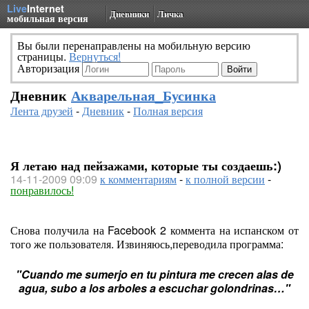
Live
Internet
Дневники
Личка
мобильная версия
Вы были перенаправлены на мобильную версию
страницы.
Вернуться!
Авторизация
Дневник
Акварельная_Бусинка
Лента друзей
-
Дневник
-
Полная версия
Я летаю над пейзажами, которые ты создаешь:)
14-11-2009 09:09
к комментариям
-
к полной версии
-
понравилось!
Снова получила на Facebook 2 коммента на испанском от
того же пользователя. Извиняюсь,переводила программа:
"Cuando me sumerjo en tu pintura me crecen alas de
agua, subo a los arboles a escuchar golondrinas…"