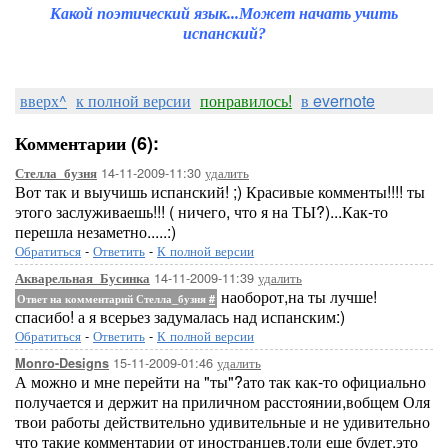
Какой поэтический язык...Может начать учить
испанский?
вверх^
к полной версии
понравилось!
в evernote
Комментарии (6):
14-11-2009-11:30
удалить
Стелла_бузня
Вот так и выучишь испанский! ;) Красивые комменты!!!! ты
этого заслуживаешь!!! ( ничего, что я на ТЫ?)...Как-то
перешла незаметно.....:)
Обратиться
-
Ответить
-
К полной версии
14-11-2009-11:39
удалить
Акварельная_Бусинка
наоборот,на ты лучше!
Ответ на комментарий Стелла_бузня
#
спасибо! а я всерьез задумалась над испанским:)
Обратиться
-
Ответить
-
К полной версии
15-11-2009-01:46
удалить
Monro-Designs
А можно и мне перейти на "ты"?ато так как-то официально
получается и держит на приличном расстоянии,вобщем Оля
твои работы действительно удивительные и не удивительно
что такие комментарии от иностранцев,толи еще будет,это