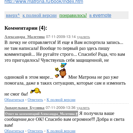
http://www.matrona.ru/book/index.htm
вверх^
к полной версии
понравилось!
в evernote
Комментарии (4):
07-11-2009-13:14
удалить
Александра_Малетина
В личку не отправляется! И еще я Вам испортила запись...
не там написала! Вообще то первый раз здесь пишу
комментарий... Не ругайте строго... Спасибо! Рада, что вам
это пригодилось! Чувствуешь себя защищенной, не
одинокой в этом мире...
Мне Матрона не раз уже
помогала, даже в таких ситуациях, которые сам и изменить
не смог бы!
Обратиться
-
Ответить
-
К полной версии
07-11-2009-13:36
удалить
Акварельная_Бусинка
Я получила ваше
Ответ на комментарий Александра_Малетина
#
сообщение,все ОК! Спасибо вам огромное!!! Добра и света
вам!
Обратиться
-
Ответить
-
К полной версии