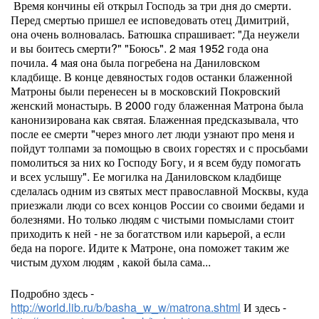
Время кончины ей открыл Господь за три дня до смерти.
Перед смертью пришел ее исповедовать отец Димитрий,
она очень волновалась. Батюшка спрашивает: "Да неужели
и вы боитесь смерти?" "Боюсь". 2 мая 1952 года она
почила. 4 мая она была погребена на Даниловском
кладбище. В конце девяностых годов останки блаженной
Матроны были перенесен ы в московский Покровский
женский монастырь. В 2000 году блаженная Матрона была
канонизирована как святая. Блаженная предсказывала, что
после ее смерти "через много лет люди узнают про меня и
пойдут толпами за помощью в своих горестях и с просьбами
помолиться за них ко Господу Богу, и я всем буду помогать
и всех услышу". Ее могилка на Даниловском кладбище
сделалась одним из святых мест православной Москвы, куда
приезжали люди со всех концов России со своими бедами и
болезнями. Но только людям с чистыми помыслами стоит
приходить к ней - не за богатством или карьерой, а если
беда на пороге. Идите к Матроне, она поможет таким же
чистым духом людям , какой была сама...
Подробно здесь -
http://world.lib.ru/b/basha_w_w/matrona.shtml
И здесь -