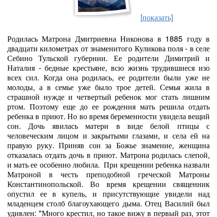
[показать]
Родилась Матрона Дмитриевна Никонова в 1885 году в
двадцати километрах от знаменитого Куликова поля - в селе
Себино Тульской губернии. Ее родители Димитрий и
Наталия - бедные крестьяне, всю жизнь трудившиеся изо
всех сил. Когда она родилась, ее родители были уже не
молоды, а в семье уже было трое детей. Семья жила в
страшной нужде и четвертый ребенок мог стать лишним
ртом. Поэтому еще до ее рождения мать решила отдать
ребенка в приют. Но во время беременности увидела вещий
сон. Дочь явилась матери в виде белой птицы с
человеческим лицом и закрытыми глазами, и села ей на
правую руку. Приняв сон за Божье знамение, женщина
отказалась отдать дочь в приют. Матрона родилась слепой,
и мать ее особенно любила. При крещении ребенка назвали
Матроной в честь преподобной греческой Матроны
Константинопольской. Во время крещении священник
опустил ее в купель, и присутствующие увидели над
младенцем столб благоухающего дыма. Отец Василий был
удивлен: "Много крестил, но такое вижу в первый раз, этот