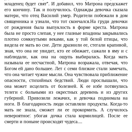
младенец будет свят". И добавил, что Матрона предскажет
его кончину. Так и получилось. Однажды девочка сказала
матери, что отец Василий умер. Родители побежали в дом
священника и узнали, что тот скончался.На груди девочки
от рождения была выпуклость в форме креста. Матрона
была не просто слепая, у нее глазные впадины закрывались
плотно сомкнутыми веками, как у той белой птицы, что
видела ее мать во сне. Дети дразнили ее, стегали крапивой,
зная, что она не увидит, кто ее обижает, сажали в яму и с
наблюдали, как она на ощупь выбиралась. Когда мать
называла ее несчастной, Матрона возражала, отвечая, что
Богом ей дано большее. Лет с семи близкие стали замечать,
что она читает чужие мысли. Она чувствовала приближение
опасности, стихийных бедствий. Люди прослышали, что
она может исцелить от болезней. К ее избе потянулись
телеги с больными из окрестных деревень и из других
губерний. Привозили лежачих, и девочка поднимала на
ноги. В благодарность люди оставляли продукты. Когда-то
мать не знала, сможет ли ее прокормить. А случилось
невероятное: убогая дочка стала кормилицей. После ее
смерти и поныне происходят чудеса....