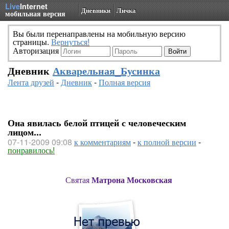
Live
Internet
Дневники
Личка
мобильная версия
Вы были перенаправлены на мобильную версию
страницы.
Вернуться!
Авторизация
Дневник
Акварельная_Бусинка
Лента друзей
-
Дневник
-
Полная версия
Она явилась белой птицей с человеческим
лицом...
07-11-2009 09:08
к комментариям
-
к полной версии
-
понравилось!
Святая
Матрона Московская