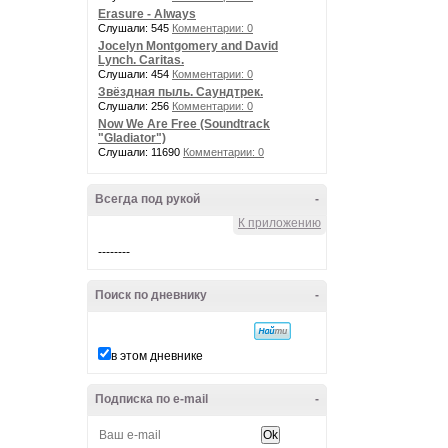
Erasure - Always
Слушали: 545
Комментарии: 0
Jocelyn Montgomery and David
Lynch. Caritas.
Слушали: 454
Комментарии: 0
Звёздная пыль. Саундтрек.
Слушали: 256
Комментарии: 0
Now We Are Free (Soundtrack
"Gladiator")
Слушали: 11690
Комментарии: 0
Всегда под рукой
-
К приложению
--------
Поиск по дневнику
-
в этом дневнике
Подписка по e-mail
-