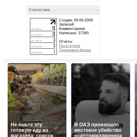
Статистика
-
Создан: 09.09.2009
Записей:
Комментариев:
Написано: 37365
Отчеты:
Посетители
Поисковые фразы
Не ешьте эту
В ОАЭ произошло
готовую еду из
жестокое убийство
магазина: список
криптомиллионера