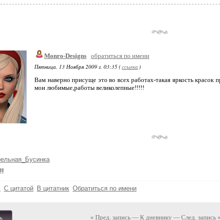
Monro-Designs
обратиться по имени
Пятница, 13 Ноября 2009 г. 03:35 (
ссылка
)
Вам наверно присуще это во всех работах-такая яркость красок 
мои любимые,работы великолепные!!!!!
рельная_Бусинка
!!
ь
С цитатой
В цитатник
Обратиться по имени
« Пред. запись
—
К дневнику
—
След. запись 
ь