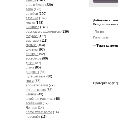
vintage
(262)
игра в бисер
(220)
вера
(193)
о любви
(190)
вязание
(169)
Добавить комм
кошки
(148)
Введите свое имя и
Кишинев
(146)
рассказы о художниках
(139)
голубое
(127)
Регистрация
выставки
(111)
музыка
(104)
Текст коммен
фильмы
(97)
boutique
(92)
восточное
(90)
декор
(87)
стиль
(85)
рецепты
(84)
путешествия
(80)
книги
(77)
Проверка орфог
ароматерапия
(77)
my true colors
(53)
чайное
(49)
швейная машинка
(45)
вселенная
(32)
Лондон
(14)
home sweet home
(14)
переплёт
(11)