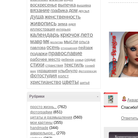
воскресенье
выпечка
вышивка
вязание
графика
дом
друзья
душа
женственность
живопись
зима
идея
иллюстрация
интерьер
календарь
крючок
лето
мк
мавр
мысли
ольга
молитва
осень
пейзаж
павлова
отношения
православие
подарки
рабочее место
ребенок
сердце
семья
стихи
текстиль
странствия
тонкий
улыбнуло
украшения
мир
фотопленэр
фотостудия
холст
цветы
христианство
шитьё
Рубрики
-
Аква
просто жизнь...
(762)
Спасибо!
фотографии
(651)
цитаты и размышления
(560)
Ответит
мои картины
(355)
handmade
(344)
акварельное...
(270)
Комментироват