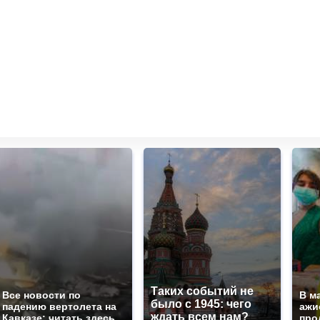
Таких событий не
Все новости по
В м
было с 1945: чего
падению вертолета на
ажи
ждать всем нам?
Кавказе: читать здесь
про