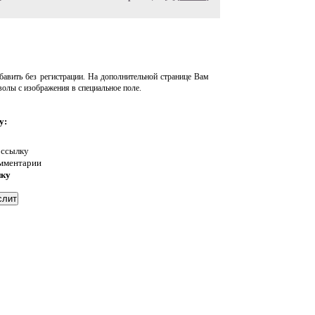
авить без регистрации. На дополнительной странице Вам
волы с изображения в специальное поле.
у:
 ссылку
омментарии
нку