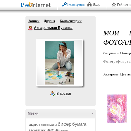
Регистрация
Вход
Рейтинги
Записи
Друзья
Комментарии
Акварельная Бусинка
МОИ К
ФОТОА
Вторник, 03 Ноябр
Фотографии pavl
Акварель. Цветы
В друзья
Метки
-
бисер
бумага
акрил
аксессуары
весна
вернисаж
видео