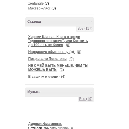
zentangle
(7)
Мастер-класс
(3)
Ссылки
-
Все (117)
Хироми Шинья - Книга о вреде
"здорового питания", или Как жить
до 100 лет, не болея
-
(0)
Нарциссус обыкновенус)))
-
(0)
Покрывало Пенелопы
-
(0)
НЕ СМЕЙ БЫТЬ МЕНЬШЕ, ЧЕМ ТЫ
МОЖЕШЬ БЫТЬ
-
(2)
В защиту миледи
-
(4)
Музыка
-
Все (19)
Дидюля.Фламенко.
Слушали: 756
Комментарии: 0