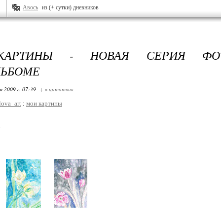
Авось
из (+ сутки) дневников
АРТИНЫ - НОВАЯ СЕРИЯ ФО
ЛЬБОМЕ
я 2009 г. 07:39
+ в цитатник
ova_art
:
мои картины
.