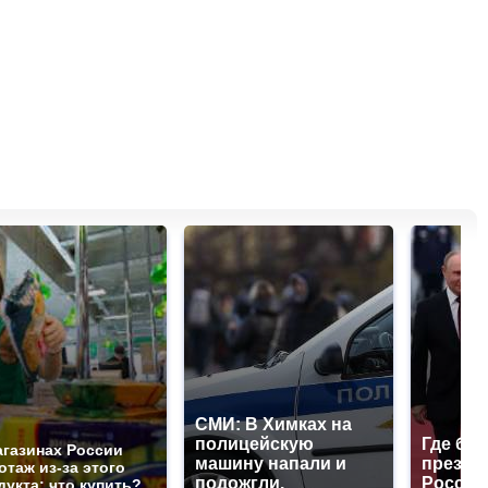
СМИ: В Химках на
полицейскую
Где буд
агазинах России
машину напали и
презид
отаж из-за этого
подожгли.
России
дукта: что купить?