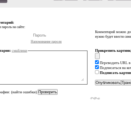
ентарий:
 пароль на сайте:
Комментарий можно доб
нужно будет ввести сим
Напоминание пароля
тария:
смайлики
Прикрепить картинк
Переводить URL в
Подписаться на к
Подписать карти
рафии: (найти ошибки)