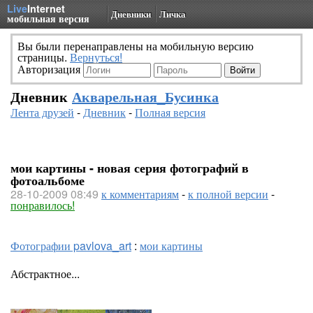
Live
Internet
Дневники
Личка
мобильная версия
Вы были перенаправлены на мобильную версию
страницы.
Вернуться!
Авторизация
Дневник
Акварельная_Бусинка
Лента друзей
-
Дневник
-
Полная версия
мои картины - новая серия фотографий в
фотоальбоме
28-10-2009 08:49
к комментариям
-
к полной версии
-
понравилось!
Фотографии pavlova_art
:
мои картины
Абстрактное...