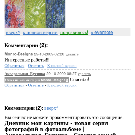
вверх^
к полной версии
понравилось!
в evernote
Комментарии (2):
29-10-2009-02:20
удалить
Monro-Designs
Интересные работы!!!
Обратиться
-
Ответить
-
К полной версии
29-10-2009-08:27
удалить
Акварельная_Бусинка
Спасибо!
Ответ на комментарий Monro-Designs
#
Обратиться
-
Ответить
-
К полной версии
Комментарии (2):
вверх^
Вы сейчас не можете прокомментировать это сообщение.
Дневник мои картины - новая серия
фотографий в фотоальбоме |
Акварельная_Бусинка - Сегодня самый