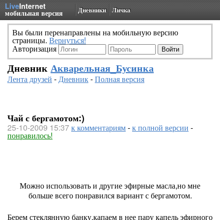
Live
Internet
Дневники
Личка
мобильная версия
Вы были перенаправлены на мобильную версию
страницы.
Вернуться!
Авторизация
Дневник
Акварельная_Бусинка
Лента друзей
-
Дневник
-
Полная версия
Чай с бергамотом:)
25-10-2009 15:37
к комментариям
-
к полной версии
-
понравилось!
Можно использовать и другие эфирные масла,но мне
больше всего понравился вариант с бергамотом.
Берем стеклянную банку,капаем в нее пару капель эфирного