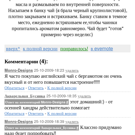
масла и размазываем по внутренней поверхности.
Насыпаем в банку чай (я брала черный крупнолистовой),
плотно закрываем и встряхиваем. Банку ставим в темное
место, ежедневно встряхиваем ее,чтобы чаинки
пропитались ароматом равномерно. Чай будет "готов"
примерно через неделю:)
вверх^
к полной версии
понравилось!
в evernote
Комментарии (4):
25-10-2009-18:23
удалить
Monro-Designs
Я часто покупаю английский чай с бергамотом он очень
вкусный и от него повышается настроение!!!!!
Обратиться
-
Ответить
-
К полной версии
25-10-2009-18:35
удалить
Акварельная_Бусинка
этот домашний:) - от
Ответ на комментарий Monro-Designs
#
осенней хандры действительно помогает
Обратиться
-
Ответить
-
К полной версии
25-10-2009-18:39
удалить
Monro-Designs
Классно придумано
Ответ на комментарий Акварельная_Бусинка
#
надо будет попробовать!!