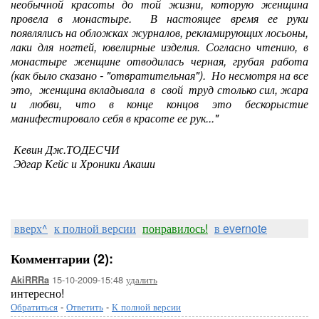
необычной красоты до той жизни, которую женщина
провела в монастыре. В настоящее время ее руки
появлялись на обложках журналов, рекламирующих лосьоны,
лаки для ногтей, ювелирные изделия. Согласно чтению, в
монастыре женщине отводилась черная, грубая работа
(как было сказано - "отвратительная"). Но несмотря на все
это, женщина вкладывала в свой труд столько сил, жара
и любви, что в конце концов это бескорыстие
манифестировало себя в красоте ее рук..."
Кевин Дж.ТОДЕСЧИ
Эдгар Кейс и Хроники Акаши
вверх^
к полной версии
понравилось!
в evernote
Комментарии (2):
15-10-2009-15:48
удалить
AkiRRRa
интересно!
Обратиться
-
Ответить
-
К полной версии