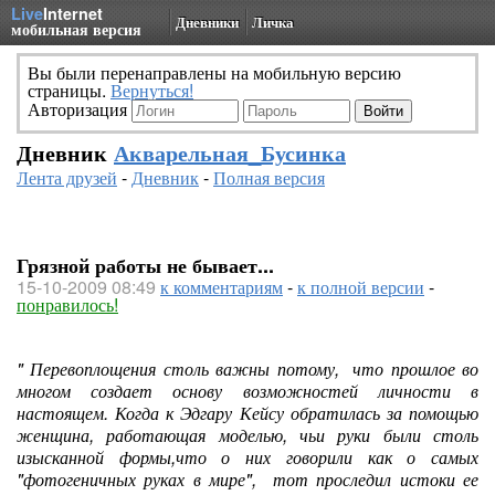
Live
Internet
Дневники
Личка
мобильная версия
Вы были перенаправлены на мобильную версию
страницы.
Вернуться!
Авторизация
Дневник
Акварельная_Бусинка
Лента друзей
-
Дневник
-
Полная версия
Грязной работы не бывает...
15-10-2009 08:49
к комментариям
-
к полной версии
-
понравилось!
" Перевоплощения столь важны потому, что прошлое во
многом создает основу возможностей личности в
настоящем. Когда к Эдгару Кейсу обратилась за помощью
женщина, работающая моделью, чьи руки были столь
изысканной формы,что о них говорили как о самых
"фотогеничных руках в мире", тот проследил истоки ее