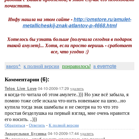
почистить.
Инфу нашла на этом сайте -
http://omstore.ru/amulet-
metallicheskij-znak-atlantov-p-4668.html
Хотелось бы узнать больше (получила сегодня в подарок
такой амулет)... Хотя, если просто веришь - сработает
все, что угодно :)
вверх^
к полной версии
понравилось!
в evernote
Комментарии (6):
04-10-2009-17:29
удалить
Telos_Live_Love
я когда-то читала об этом амулете..))) Но уже всё забыла, я
помню тоже себе искала что-нить новенькое на шею...но
купила тогда знак шамбалы и не смотря на то что это
простая безделушка на первый взгляд, мне очень нравится
его носить. ..)))
Обратиться
-
Ответить
-
К полной версии
04-10-2009-17:44
удалить
Акварельная_Бусинка