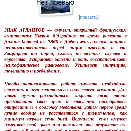
[показать]
ЗНАК АТЛАНТОВ — амулет, открытый французским
египтологом Пьером д'Аграйном во время раскопок в
Долине Королей ок. 1860 г. Даёт очень сильную защиту,
неприкосновенность перед лицом агрессии и зла.
Защищает от порчи, сглаза, несчастных случаев и
воровства. Устраняет болезни и боль, восстанавливает
психофизическое равновесие. Усиливает интуицию,
телепатию и предвидение.
Чтобы активизировать работу амулета, необходимо
вложить в него ментальную силу своего желания. Для
этого нужно расслабиться, закрыть глаза, точно
представить свою цель и мысленно постараться
отправить ее в оболочку медальона. Затем первое время
лучше вообще не расставаться с талисманом, как
минимум первые семь дней. Нормально, если амулет
изменяет свой цвет или темнеет это результат его
работы с Вашей проблемой, в этом случае его необходимо