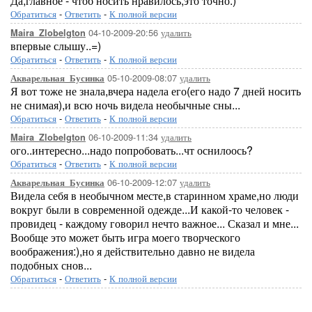
Да,главное - чтоб носить нравилось,это точно:)
Обратиться
-
Ответить
-
К полной версии
04-10-2009-20:56
удалить
Maira_Zlobelgton
впервые слышу..=)
Обратиться
-
Ответить
-
К полной версии
05-10-2009-08:07
удалить
Акварельная_Бусинка
Я вот тоже не знала,вчера надела его(его надо 7 дней носить
не снимая),и всю ночь видела необычные сны...
Обратиться
-
Ответить
-
К полной версии
06-10-2009-11:34
удалить
Maira_Zlobelgton
ого..интересно...надо попробовать...чт оснилоось?
Обратиться
-
Ответить
-
К полной версии
06-10-2009-12:07
удалить
Акварельная_Бусинка
Видела себя в необычном месте,в старинном храме,но люди
вокруг были в современной одежде...И какой-то человек -
провидец - каждому говорил нечто важное... Сказал и мне...
Вообще это может быть игра моего творческого
воображения:),но я действительно давно не видела
подобных снов...
Обратиться
-
Ответить
-
К полной версии