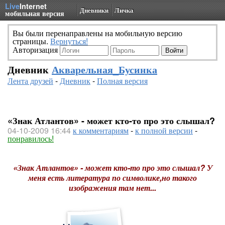
Live
Internet
Дневники
Личка
мобильная версия
Вы были перенаправлены на мобильную версию
страницы.
Вернуться!
Авторизация
Дневник
Акварельная_Бусинка
Лента друзей
-
Дневник
-
Полная версия
«Знак Атлантов» - может кто-то про это слышал?
04-10-2009 16:44
к комментариям
-
к полной версии
-
понравилось!
«Знак Атлантов» - может кто-то про это слышал? У
меня есть литература по символике,но такого
изображения там нет...