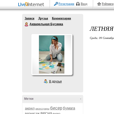
Регистрация
Вход
Рейтинги
Записи
Друзья
Комментарии
Акварельная Бусинка
ЛЕТНЯЯ
Среда, 09 Сентябр
В друзья
Метки
-
бисер
бумага
акрил
аксессуары
весна
вернисаж
видео