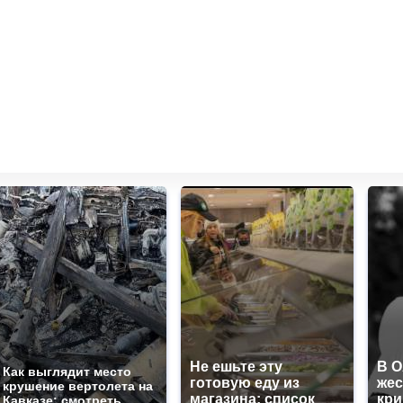
Не ешьте эту
В 
Как выглядит место
готовую еду из
жес
крушение вертолета на
магазина: список
кр
Кавказе: смотреть