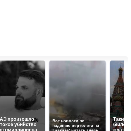
ОАЭ произошло
Таких 
Все новости по
токое убийство
было с 
падению вертолета на
иптомиллионера
ждать 
Кавказе: читать здесь