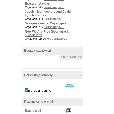
Erasure - Always
Слушали: 545
Комментарии: 0
Jocelyn Montgomery and David
Lynch. Caritas.
Слушали: 454
Комментарии: 0
Звёздная пыль. Саундтрек.
Слушали: 256
Комментарии: 0
Now We Are Free (Soundtrack
"Gladiator")
Слушали: 11690
Комментарии: 0
Всегда под рукой
-
К приложению
--------
Поиск по дневнику
-
в этом дневнике
Подписка по e-mail
-