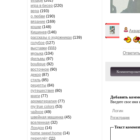
vintage
(262)
игра в бисер
(220)
вера
(193)
о любви
(190)
вязание
(169)
кошки
(148)
Аква
Кишинев
(146)
рассказы о художниках
(139)
голубое
(127)
выставки
(111)
Ответит
музыка
(104)
фильмы
(97)
boutique
(92)
восточное
(90)
Комментироват
декор
(87)
стиль
(85)
рецепты
(84)
путешествия
(80)
книги
(77)
Добавить комм
ароматерапия
(77)
Введите свое имя и
my true colors
(53)
чайное
(49)
швейная машинка
(45)
Регистрация
вселенная
(32)
Текст коммен
Лондон
(14)
home sweet home
(14)
переплёт
(11)