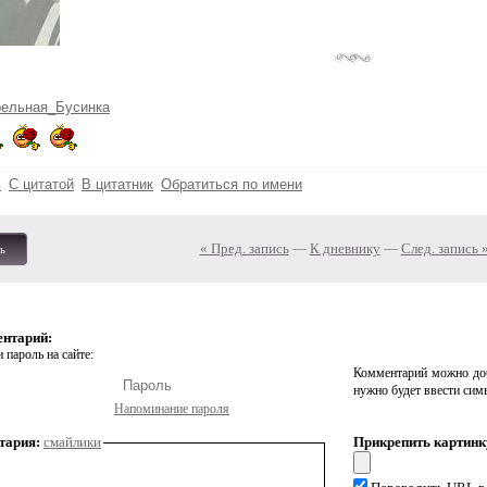
рельная_Бусинка
ь
С цитатой
В цитатник
Обратиться по имени
« Пред. запись
—
К дневнику
—
След. запись 
ь
ентарий:
 пароль на сайте:
Комментарий можно доб
нужно будет ввести сим
Напоминание пароля
тария:
смайлики
Прикрепить картинк