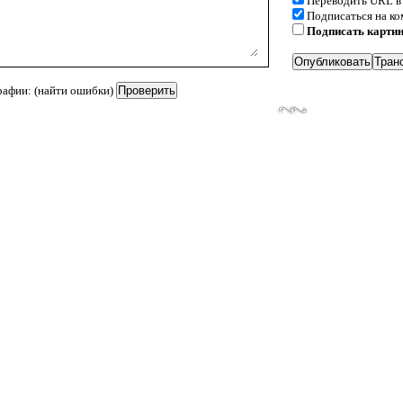
Переводить URL в
Подписаться на к
Подписать карти
рафии: (найти ошибки)