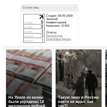
Статистика
-
Создан: 09.09.2009
Записей:
Комментариев:
Написано: 37365
Отчеты:
Посетители
Поисковые фразы
На Урале из казны
Такую зиму в России
были украдены 18
никто не ждал: как
миллионов рублей
так?!