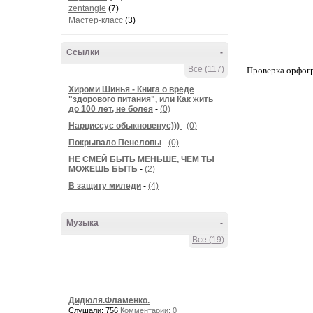
zentangle
(7)
Мастер-класс
(3)
Ссылки
-
Все (117)
Проверка орфог
Хироми Шинья - Книга о вреде
"здорового питания", или Как жить
до 100 лет, не болея
-
(0)
Нарциссус обыкновенус)))
-
(0)
Покрывало Пенелопы
-
(0)
НЕ СМЕЙ БЫТЬ МЕНЬШЕ, ЧЕМ ТЫ
МОЖЕШЬ БЫТЬ
-
(2)
В защиту миледи
-
(4)
Музыка
-
Все (19)
Дидюля.Фламенко.
Слушали: 756
Комментарии: 0