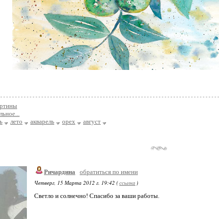
артины
льное...
ь
лето
акварель
орех
август
Ричардина
обратиться по имени
Четверг, 15 Марта 2012 г. 19:42 (
ссылка
)
Светло и солнечно! Спасибо за ваши работы.