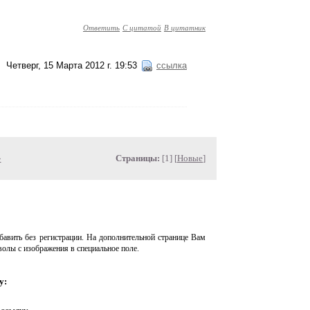
Ответить
С цитатой
В цитатник
Четверг, 15 Марта 2012 г. 19:53
ссылка
»
Страницы:
[1] [
Новые
]
авить без регистрации. На дополнительной странице Вам
волы с изображения в специальное поле.
у: