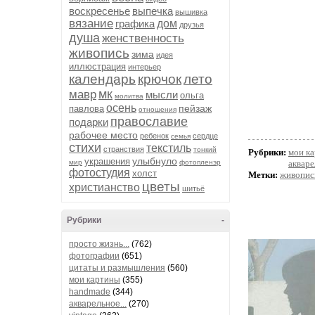
воскресенье
выпечка
вышивка
вязание
графика
дом
друзья
душа
женственность
живопись
зима
идея
иллюстрация
интерьер
календарь
крючок
лето
мк
мавр
мысли
ольга
молитва
осень
пейзаж
павлова
отношения
православие
подарки
рабочее место
ребенок
сердце
семья
стихи
текстиль
странствия
тонкий
Рубрики:
мои к
улыбнуло
украшения
мир
фотопленэр
акваре
фотостудия
холст
Метки:
живопис
цветы
христианство
шитьё
Рубрики
-
просто жизнь...
(762)
фотографии
(651)
цитаты и размышления
(560)
мои картины
(355)
handmade
(344)
акварельное...
(270)