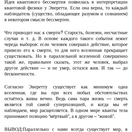
Идея квантового бессмертия появилась в интерпретации
квантовой физики у Эверетта. Если она верна, то каждый
наблюдатель (существо, обладающее разумом и сознанием)
в некотором смысле бессмертен.
Что приводит нас к смерти? Старость, болезни, несчастные
случаи и т. д. В основе каждого такого события лежит
череда выборов: если человек совершил действие, которое
привело его к смерти, то для него вселенная прекращает
существовать. Но в параллельной вселенной совершенно
такой же, правильнее сказать, этот же человек, выбрал
другое действие — и не умер, остался жив. И так — до
бесконечности.
Согласно Эверетту существует как минимум одна
вселенная, где вы при всех любых обстоятельствах
остаётесь живы вечно. Ведь сама пара жизнь — смерть
является той самой суперпозицией, и когда мы её
наблюдаем, мир расщепляется. В одном мире кванты тела
принимают позицию “мёртвый”, а в другом – “живой”.
ВЫВОД:Параллельно с нами всегда существует мир, в