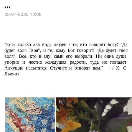
***
03-07-2020 10:00
"Есть только два вида людей - те, кто говорит Богу: "Да
будет воля Твоя", и те, кому Бог говорит: "Да будет твоя
воля". Все, кто в аду, сами его выбрали. Ни одна душа,
упорно и честно жаждущая радости, туда не попадет.
Алчущие насытятся. Стучите и отворят вам." - / К. С.
Льюис/