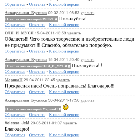
Обратиться
-
Ответить
-
К полной версии
09-02-2011-08:53
удалить
Акварельная_Бусинка
Пожалуйста!
Ответ на комментарий MullleL
#
Обратиться
-
Ответить
-
К полной версии
15-04-2011-13:58
удалить
ОЛЯ_И_МУСЯ
Обалдеть!!! Чего только творческие и изобретательные люди
не придумают!!!! Спасибо, обязательно попробую.
Обратиться
-
Ответить
-
К полной версии
15-04-2011-20:40
удалить
Акварельная_Бусинка
Пожалуйста!!!
Ответ на комментарий ОЛЯ_И_МУСЯ
#
Обратиться
-
Ответить
-
К полной версии
29-04-2011-22:45
удалить
МаринаН
Прекрасная идея! Очень понравилась! Благодарю!!!
Обратиться
-
Ответить
-
К полной версии
30-04-2011-17:56
удалить
Акварельная_Бусинка
Ответ на комментарий МаринаН
#
Обратиться
-
Ответить
-
К полной версии
20-05-2011-01:07
удалить
Velessa_JeM
Благодарю!
Обратиться
-
Ответить
-
К полной версии