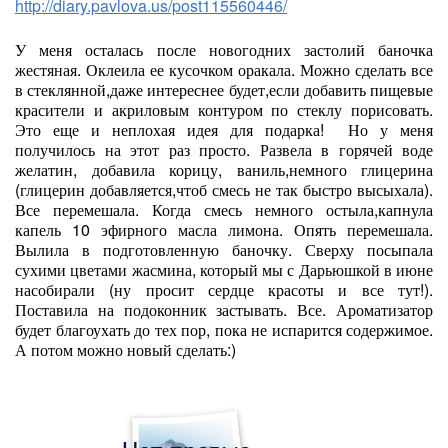
http://diary.pavlova.us/post115560446/
У меня осталась после новогодних застолий баночка
жестяная. Оклеила ее кусочком оракала. Можно сделать все
в стеклянной,даже интереснее будет,если добавить пищевые
красители и акриловым контуром по стеклу порисовать.
Это еще и неплохая идея для подарка! Но у меня
получилось на этот раз просто. Развела в горячей воде
желатин, добавила корицу, ваниль,немного глицерина
(глицерин добавляется,чтоб смесь не так быстро высыхала).
Все перемешала. Когда смесь немного остыла,капнула
капель 10 эфирного масла лимона. Опять перемешала.
Вылила в подготовленную баночку. Сверху посыпала
сухими цветами жасмина, который мы с Дарьюшкой в июне
насобирали (ну просит сердце красоты и все тут!).
Поставила на подоконник застывать. Все. Ароматизатор
будет благоухать до тех пор, пока не испарится содержимое.
А потом можно новый сделать:)