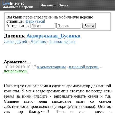
Live
Internet
Дневники
Личка
мобильная версия
Вы были перенаправлены на мобильную версию
страницы.
Вернуться!
Авторизация
Дневник
Акварельная_Бусинка
Лента друзей
-
Дневник
-
Полная версия
Ароматное...
10-01-2010 10:17
к комментариям
-
к полной версии
-
понравилось!
Наконец-то нашла время и сделала ароматизатор для ванной
комнаты. У меня везде аромалампы стоят,но не всегда есть
время за ними следить - заправлять,менять свечи и т.п.
Сильнее всего меня вдохновил опыт со свечой
собственного производства(с корицей и ванилью). Она до
сих пор благоухает! Пост о свече здесь -