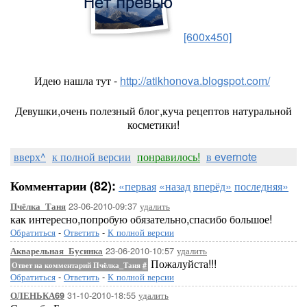
[600x450]
Идею нашла тут -
http://atikhonova.blogspot.com/
Девушки,очень полезный блог,куча рецептов натуральной
косметики!
вверх^
к полной версии
понравилось!
в evernote
Комментарии (82):
«первая
«назад
вперёд»
последняя»
23-06-2010-09:37
удалить
Пчёлка_Таня
как интересно,попробую обязательно,спасибо большое!
Обратиться
-
Ответить
-
К полной версии
23-06-2010-10:57
удалить
Акварельная_Бусинка
Пожалуйста!!!
Ответ на комментарий Пчёлка_Таня
#
Обратиться
-
Ответить
-
К полной версии
31-10-2010-18:55
удалить
ОЛЕНЬКА69