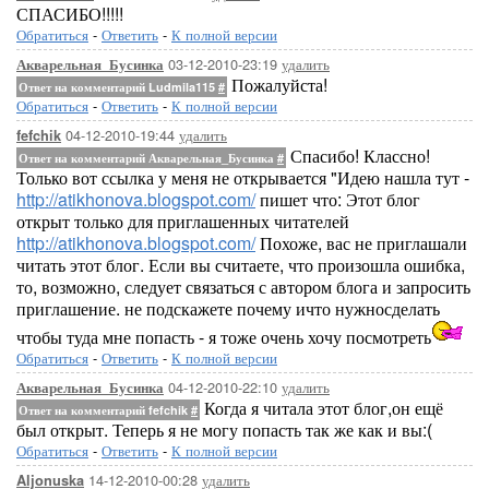
СПАСИБО!!!!!
Обратиться
-
Ответить
-
К полной версии
03-12-2010-23:19
удалить
Акварельная_Бусинка
Пожалуйста!
Ответ на комментарий Ludmila115
#
Обратиться
-
Ответить
-
К полной версии
04-12-2010-19:44
удалить
fefchik
Спасибо! Классно!
Ответ на комментарий Акварельная_Бусинка
#
Только вот ссылка у меня не открывается "Идею нашла тут -
http://atikhonova.blogspot.com/
пишет что: Этот блог
открыт только для приглашенных читателей
http://atikhonova.blogspot.com/
Похоже, вас не приглашали
читать этот блог. Если вы считаете, что произошла ошибка,
то, возможно, следует связаться с автором блога и запросить
приглашение. не подскажете почему ичто нужносделать
чтобы туда мне попасть - я тоже очень хочу посмотреть
Обратиться
-
Ответить
-
К полной версии
04-12-2010-22:10
удалить
Акварельная_Бусинка
Когда я читала этот блог,он ещё
Ответ на комментарий fefchik
#
был открыт. Теперь я не могу попасть так же как и вы:(
Обратиться
-
Ответить
-
К полной версии
14-12-2010-00:28
удалить
Aljonuska