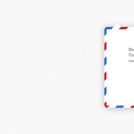
Ва
По
по