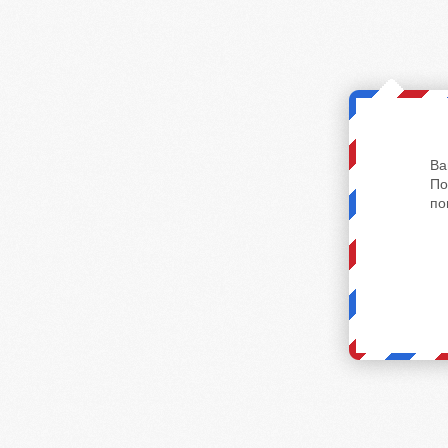
Ва
По
по