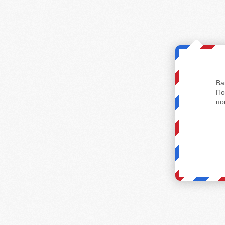
Ва
По
по