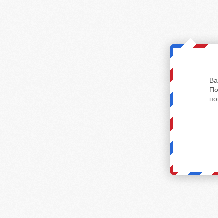
Ва
По
по