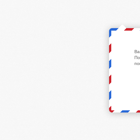
Ва
По
по