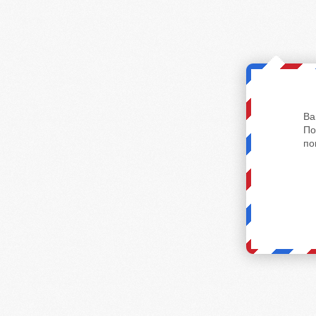
Ва
По
по