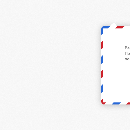
Ва
По
по