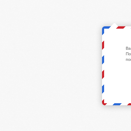
Ва
По
по