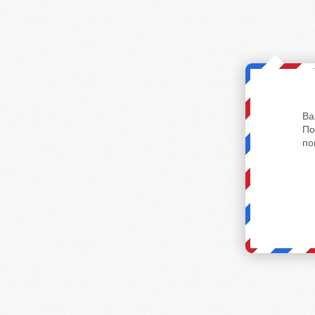
Ва
По
по