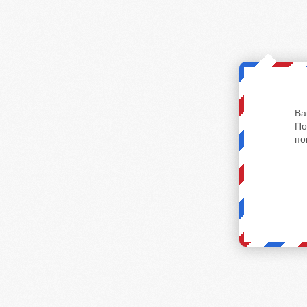
Ва
По
по