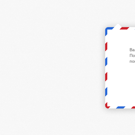
Ва
По
по