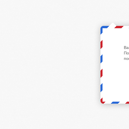
Ва
По
по