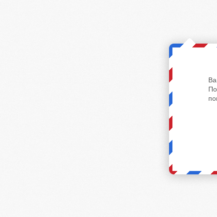
Ва
По
по