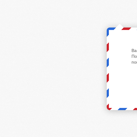
Ва
По
по