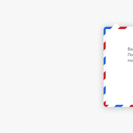
Ва
По
по