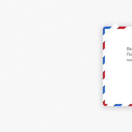
Ва
По
по