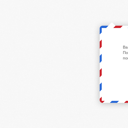
Ва
По
по