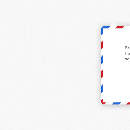
Ва
По
по