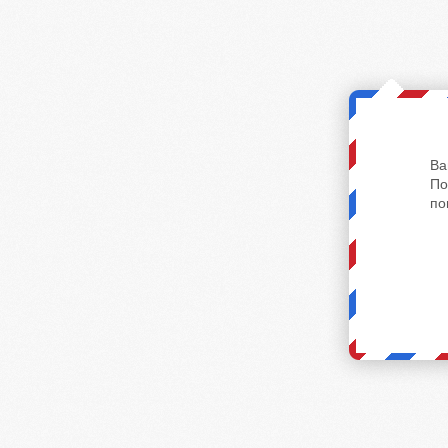
Ва
По
по