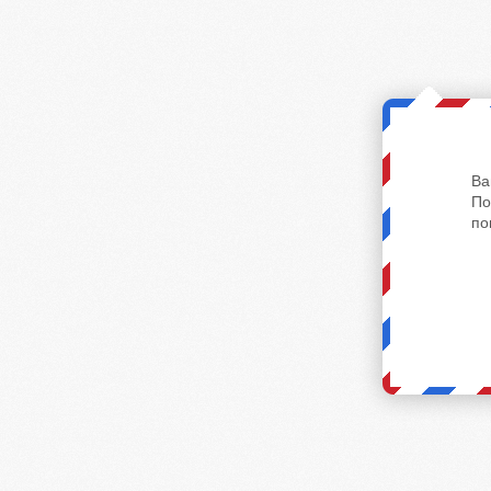
Ва
По
по