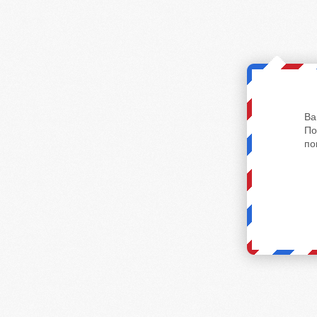
Ва
По
по