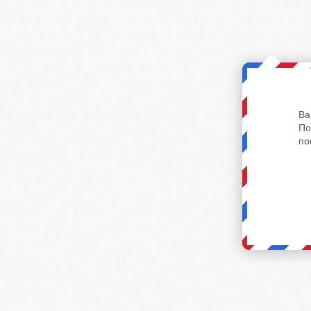
Ва
По
по